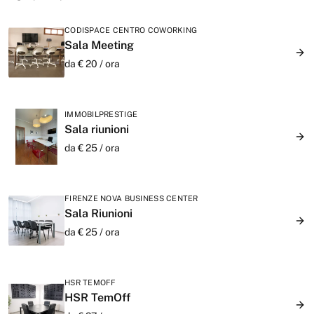
CODISPACE CENTRO COWORKING
Sala Meeting
da €
20
/
ora
IMMOBILPRESTIGE
Sala riunioni
da €
25
/
ora
FIRENZE NOVA BUSINESS CENTER
Sala Riunioni
da €
25
/
ora
HSR TEMOFF
HSR TemOff