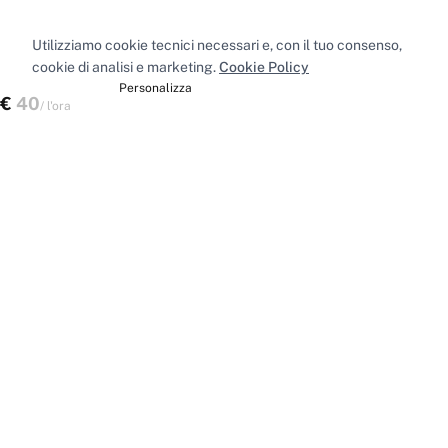
Utilizziamo cookie tecnici necessari e, con il tuo consenso,
cookie di analisi e marketing.
Cookie Policy
Accetta tutti
Personalizza
€
40
Verifica disponibilità
/
l'ora
Spazi nelle principali città
Sale riunioni
Milano
·
Sale riunioni
Roma
·
Sale riunioni
Torino
·
Sale riunioni
Napoli
·
Tutte le sale riunioni
Uffici privati
Milano
·
Uffici privati
Roma
·
Uffici privati
Torino
·
Uffici privati
Napoli
·
Tutti gli uffici privati
Sale conferenze
Milano
·
Sale conferenze
Roma
·
Sale conferenze
Torino
·
Sale conferenze
Napoli
·
Tutte le sale conferenze
Coworking
Milano
·
Coworking
Roma
·
Coworking
Torino
·