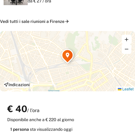
da €
27
/
ora
Vedi tutti i
sale riunioni
a
Firenze
Indicazioni
Leaflet
€
40
/
l'ora
Disponibile anche
a € 220 al giorno
1
persona
sta
visualizzando oggi