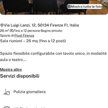
Mostra tutte le foto
Via Luigi Lanzi, 12, 50134 Firenze FI, Italia
26
m²
·
Fino a 12 persone
·
Bagno
privato
Spazio di
Pixel Firenze
Sala riunioni – 26 mq (fino a 12 posti)
Spazio flessibile configurabile con tavolo unico, in modalità
aula o teatro.
Mostra altro
Completamente attrezzata con aria condizionata, tavoli e
Servizi disponibili
sedute, lavagna a fogli mobili, schermo, videoproiettore, Wi-
Fi e PC per il relatore.
Pulizia giornaliera
Disponibili servizi igienici dedicati, sala d’attesa e segreteria
(9.00–18.00) per accoglienza e assistenza.