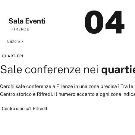
04
Sala Eventi
FIRENZE
Esplora
QUARTIERI
Sale conferenze
nei
quarti
Cerchi
sale conferenze
a
Firenze
in una zona precisa? Tra le 
Centro storico
e
Rifredi
. Il numero accanto a ogni zona indic
Centro storico
1
Rifredi
1