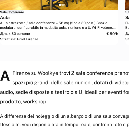
Sala Conferenze
Sa
Aula
S
Aula attrezzata / sala conferenze – 58 mq (fino a 30 posti) Spazio
El
modulare, configurabile in modalità aula, riunione o a U. Wi-Fi veloce,
Bu
videoproiettore...
mo
€
50
/h
max 30 persone
Struttura:
Pixel Firenze
St
A
Firenze su Woolkye trovi 2 sale conferenze prenota
spazi più grandi delle sale riunioni, dotati di vid
audio, sedie disposte a teatro o a U, ideali per eventi fo
prodotto, workshop.
A differenza del noleggio di un albergo o di una sala conveg
flessibile: vedi disponibilità in tempo reale, confronti foto e