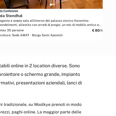
la Conferenze
ala Stendhal
egante e ampia sala all'interno del palazzo storico fiorentino
ondelmonti, allestita con arredi di pregio, un mix di mobilio antico e
derno di design...
€
80
/h
max 35 persone
ruttura:
Sede AMAT - Borgo Santi Apostoli
bili online in 2 location diverse. Sono
eoproiettore o schermo grande, impianto
rmativi, presentazioni aziendali, lanci di
ni tradizionale, su Woolkye prenoti in modo
 prezzi, paghi online. La maggior parte delle