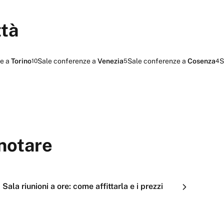
ttà
ze
a
Torino
Sale conferenze
a
Venezia
Sale conferenze
a
Cosenza
S
10
5
4
notare
Sala riunioni a ore: come affittarla e i prezzi