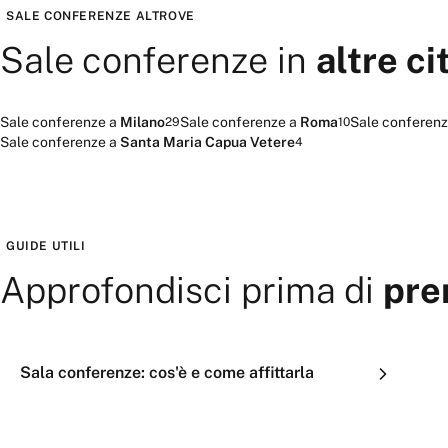
SALE CONFERENZE
ALTROVE
Sale conferenze
in
altre ci
Sale conferenze
a
Milano
Sale conferenze
a
Roma
Sale conferen
29
10
Sale conferenze
a
Santa Maria Capua Vetere
4
GUIDE UTILI
Approfondisci prima di
pre
Sala conferenze: cos'è e come affittarla