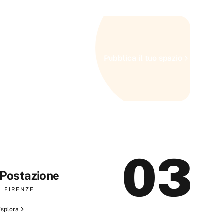
Pubblica il tuo spazio
03
Postazione
FIRENZE
Esplora