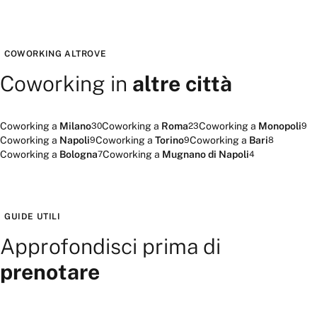
COWORKING
ALTROVE
Coworking
in
altre città
Coworking
a
Milano
Coworking
a
Roma
Coworking
a
Monopoli
30
23
9
Coworking
a
Napoli
Coworking
a
Torino
Coworking
a
Bari
9
9
8
Coworking
a
Bologna
Coworking
a
Mugnano di Napoli
7
4
GUIDE UTILI
Approfondisci prima di
prenotare