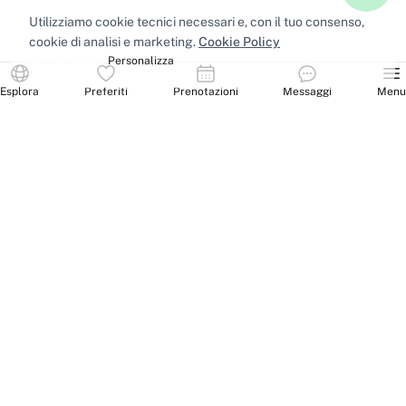
Utilizziamo cookie tecnici necessari e, con il tuo consenso,
cookie di analisi e marketing.
Cookie Policy
Accetta tutti
Personalizza
Esplora
Preferiti
Prenotazioni
Messaggi
Menu
Spazi nelle principali città
Sale riunioni
Milano
·
Sale riunioni
Roma
·
Sale riunioni
Torino
·
Sale riunioni
Napoli
·
Tutte le sale riunioni
Uffici privati
Milano
·
Uffici privati
Roma
·
Uffici privati
Torino
·
Uffici privati
Napoli
·
Tutti gli uffici privati
Sale conferenze
Milano
·
Sale conferenze
Roma
·
Sale conferenze
Torino
·
Sale conferenze
Napoli
·
Tutte le sale conferenze
Coworking
Milano
·
Coworking
Roma
·
Coworking
Torino
·
Coworking
Napoli
·
Tutti i coworking