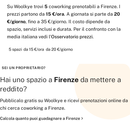
Su Woolkye trovi
5
coworking
prenotabili
a
Firenze
.
I
prezzi partono da
15 €
/ora
.
A giornata si parte da
20
€
/giorno
, fino a
35 €
/giorno
.
Il costo dipende da
spazio, servizi inclusi e durata. Per il confronto con la
media italiana vedi l'
Osservatorio prezzi
.
5
spazi
da
15 €
/ora
da
20 €
/giorno
SEI UN PROPRIETARIO?
Hai uno spazio a
Firenze
da mettere a
reddito?
Pubblicalo gratis su Woolkye e ricevi prenotazioni online da
chi cerca
coworking
a
Firenze
.
Calcola quanto puoi guadagnare a
Firenze
Pubblica il tuo spazio