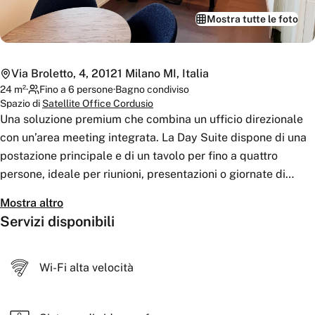
Mostra tutte le foto
Via Broletto, 4, 20121 Milano MI, Italia
24
m²
·
Fino a 6 persone
·
Bagno
condiviso
Spazio di
Satellite Office Cordusio
Una soluzione premium che combina un ufficio direzionale
con un’area meeting integrata. La Day Suite dispone di una
postazione principale e di un tavolo per fino a quattro
persone, ideale per riunioni, presentazioni o giornate di
lavoro in team. Perfetta per chi cerca rappresentanza,
Mostra altro
comfort e funzionalità in un unico spazio.
Servizi disponibili
Wi-Fi alta velocità