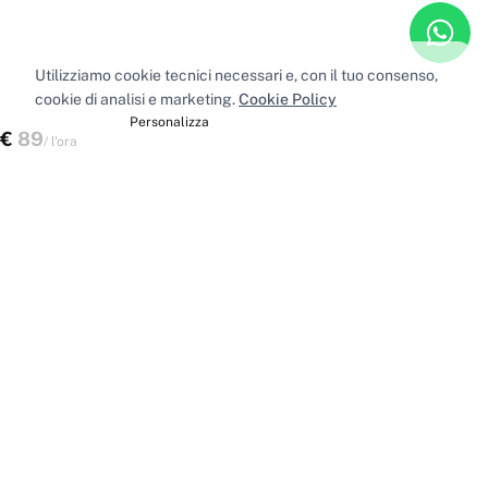
Utilizziamo cookie tecnici necessari e, con il tuo consenso,
cookie di analisi e marketing.
Cookie Policy
Accetta tutti
Personalizza
€
89
Verifica disponibilità
/
l'ora
Spazi nelle principali città
Sale riunioni
Milano
·
Sale riunioni
Roma
·
Sale riunioni
Torino
·
Sale riunioni
Napoli
·
Tutte le sale riunioni
Uffici privati
Milano
·
Uffici privati
Roma
·
Uffici privati
Torino
·
Uffici privati
Napoli
·
Tutti gli uffici privati
Sale conferenze
Milano
·
Sale conferenze
Roma
·
Sale conferenze
Torino
·
Sale conferenze
Napoli
·
Tutte le sale conferenze