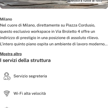
Mostra tutte le foto
Milano
Nel cuore di Milano, direttamente su Piazza Cordusio,
questo esclusivo workspace in Via Broletto 4 offre un
indirizzo di prestigio in una posizione di assoluto rilievo.
L’intero quinto piano ospita un ambiente di lavoro moderno
con uffici arredati di alto livello, eleganti sale riunioni e
Mostra altro
ampie aree comuni. L’offerta è completata da una terrazza,
I servizi della struttura
spazi lounge e bistrot, oltre a una reception professionale –
ideale per aziende che cercano discrezione, design e un
contesto lavorativo di prima classe.
Servizio segreteria
Wi-Fi alta velocità