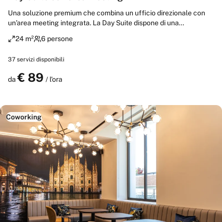
Una soluzione premium che combina un ufficio direzionale con
un’area meeting integrata. La Day Suite dispone di una
postazione principale e di un tavolo per fino a quattro persone,
24 m²
6 persone
ideale per riunioni, presentazioni o giornate di lavoro in team.
Perfetta per chi cerca rappresentanza, comfort e funzionalità in
37
servizi disponibili
un unico spazio.
€
89
Prenota
da
/ l'ora
Coworking