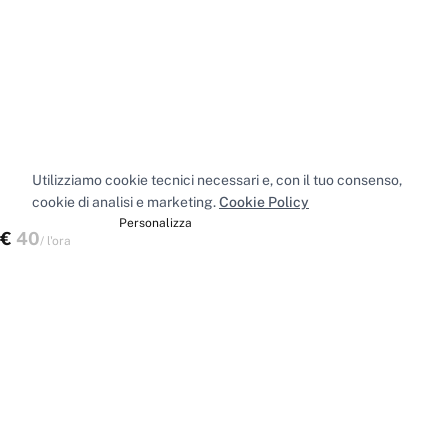
Utilizziamo cookie tecnici necessari e, con il tuo consenso,
cookie di analisi e marketing.
Cookie Policy
Accetta tutti
Personalizza
€
40
Scegli uno spazio
/
l'ora
Spazi nelle principali città
Sale riunioni
Milano
·
Sale riunioni
Roma
·
Sale riunioni
Torino
·