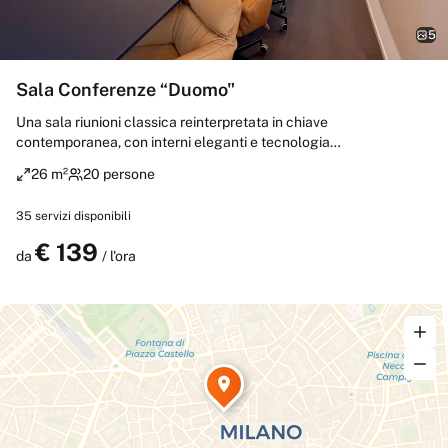
5
Sala Conferenze “Duomo"
Una sala riunioni classica reinterpretata in chiave
contemporanea, con interni eleganti e tecnologia
all’avanguardia. Luce, acustica e design si integrano
26 m²
20 persone
armoniosamente per creare un contesto rappresentativo di
altissimo livello. La terrazza aggiunge un ulteriore elemento
35
servizi disponibili
distintivo, conferendo maggiore valore a ogni incontro.
€
139
Prenota
da
/ l'ora