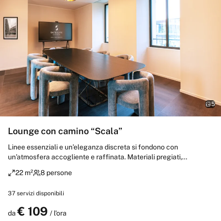
5
Lounge con camino “Scala”
Linee essenziali e un’eleganza discreta si fondono con
un’atmosfera accogliente e raffinata. Materiali pregiati,
un’illuminazione studiata nei dettagli e un camino olografico 3D
22 m²
8 persone
creano un ambiente che coinvolge tutti i sensi. Perfetta per
incontri di alto livello in un contesto rilassato ma sofisticato.
37
servizi disponibili
€
109
Prenota
da
/ l'ora