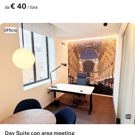
€
40
Prenota
da
/ l'ora
Ufficio
5
Day Suite con area meeting