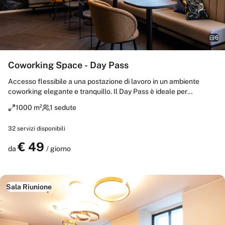
6
Coworking Space - Day Pass
Accesso flessibile a una postazione di lavoro in un ambiente
coworking elegante e tranquillo. Il Day Pass è ideale per
professionisti in viaggio o per chi desidera lavorare in un contesto
1000 m²
1 sedute
stimolante e di alta qualità, con tutti i servizi inclusi per una
giornata produttiva. Poiché il nostro spazio coworking è
32
servizi disponibili
attualmente ancora in fase di realizzazione, tutti i coworker
possono usufruire temporaneamente dei nostri esclusivi uffici
€
49
Prenota
da
/ giorno
privati, per un’esperienza di lavoro ancora più riservata.
Sala Riunione