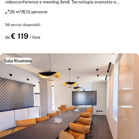
videoconferenze e meeting ibridi. Tecnologia avanzata e
progettazione dello spazio perfettamente calibrata garantiscono
26 m²
10 persone
un’esperienza professionale impeccabile. Accesso diretto alla
terrazza con pergola, ideale per pause o conversazioni informali.
36
servizi disponibili
€
119
Prenota
da
/ l'ora
Sala Riunione