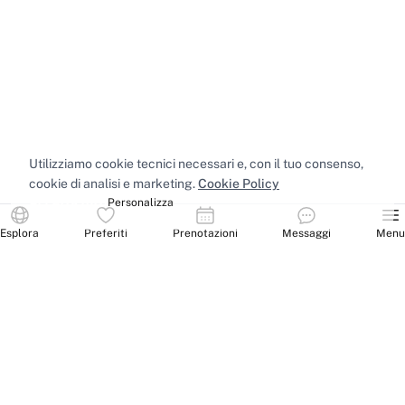
Utilizziamo cookie tecnici necessari e, con il tuo consenso,
cookie di analisi e marketing.
Cookie Policy
Accetta tutti
Personalizza
Esplora
Preferiti
Prenotazioni
Messaggi
Menu
Spazi nelle principali città
Sale riunioni
Milano
·
Sale riunioni
Roma
·
Sale riunioni
Torino
·