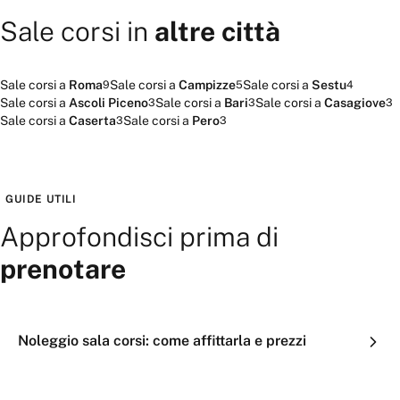
Sale corsi
in
altre città
Sale corsi
a
Roma
Sale corsi
a
Campizze
Sale corsi
a
Sestu
9
5
4
Sale corsi
a
Ascoli Piceno
Sale corsi
a
Bari
Sale corsi
a
Casagiove
3
3
3
Sale corsi
a
Caserta
Sale corsi
a
Pero
3
3
GUIDE UTILI
Approfondisci prima di
prenotare
Noleggio sala corsi: come affittarla e prezzi