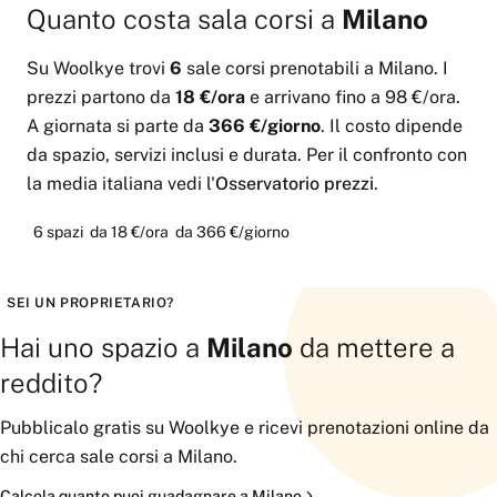
Quanto costa
sala corsi
a
Milano
Su Woolkye trovi
6
sale corsi
prenotabili
a
Milano
.
I
prezzi partono da
18 €
/ora
e arrivano fino a
98 €
/ora
.
A giornata si parte da
366 €
/giorno
.
Il costo dipende
da spazio, servizi inclusi e durata. Per il confronto con
la media italiana vedi l'
Osservatorio prezzi
.
6
spazi
da
18 €
/ora
da
366 €
/giorno
SEI UN PROPRIETARIO?
Hai uno spazio a
Milano
da mettere a
reddito?
Pubblicalo gratis su Woolkye e ricevi prenotazioni online da
chi cerca
sale corsi
a
Milano
.
Calcola quanto puoi guadagnare a
Milano