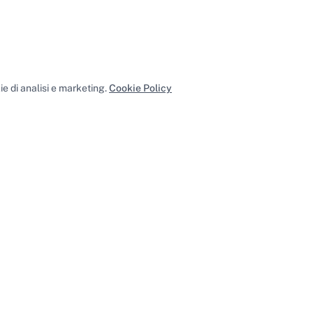
e di analisi e marketing.
Cookie Policy
Accet
i
Napoli
·
Tutte le sale riunioni
i
Napoli
·
Tutti gli uffici privati
o
·
Sale conferenze
Napoli
·
Tutte le sale conferenze
li
·
Tutti i coworking
Esplora
Assistenza
Cerca spazi
FAQ
Per proprietari
Contattaci