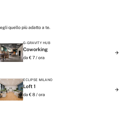
gli quello più adatto a te.
G-GRAVITY HUB
Coworking
da €
7
/
ora
ECLIPSE MILANO
Loft 1
da €
8
/
ora