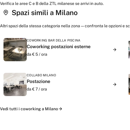
Verifica le aree C e B della ZTL milanese se arrivi in auto.
Spazi simili a
Milano
Altri spazi della stessa categoria nella zona — confronta le opzioni e sce
COWORKING BAR DELLA PISCINA
Coworking postazioni esterne
da €
5
/
ora
COLLABO MILANO
Postazione
da €
7
/
ora
Vedi tutti i
coworking
a
Milano