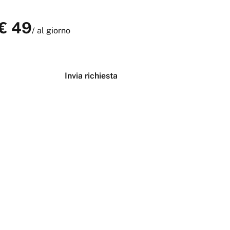
€
49
/
al giorno
Verifica disponibilità
Invia richiesta