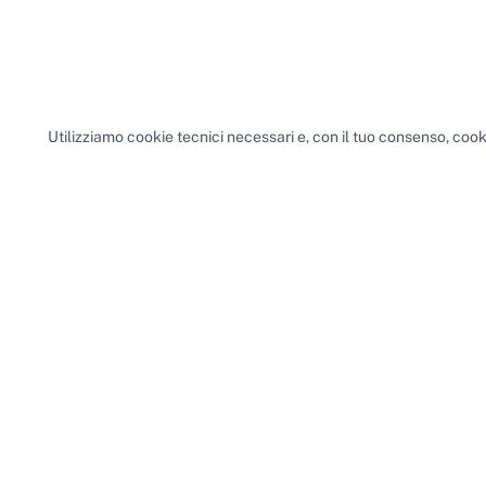
Utilizziamo cookie tecnici necessari e, con il tuo consenso, cooki
Spazi nelle principali città
Sale riunioni
Milano
·
Sale riunioni
Roma
·
Sale riunioni
Torino
·
Sale riunion
Uffici privati
Milano
·
Uffici privati
Roma
·
Uffici privati
Torino
·
Uffici privat
Sale conferenze
Milano
·
Sale conferenze
Roma
·
Sale conferenze
Torin
Coworking
Milano
·
Coworking
Roma
·
Coworking
Torino
·
Coworking
Napo
Il motore di ricerca intelligente per i tuoi spazi di lavoro.
Connettiamo professionisti e aziende con uffici, sale riunioni,