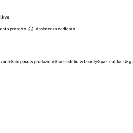
olkye
nto protetto
Assistenza dedicata
eventi
·
Sale pose & produzioni
·
Studi estetici & beauty
·
Spazi outdoor & gi