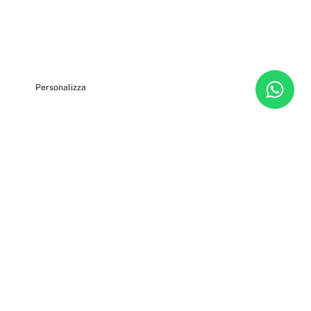
ta tutti
Personalizza
Azienda
Legale
Chi siamo
Privacy policy
Diventa un Owner
Termini e condizioni