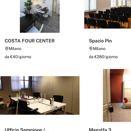
COSTA FOUR CENTER
Spazio Pin
Milano
Milano
da €
40
/
giorno
da €
280
/
giorno
Ufficio Sempione /
Magolfa 3