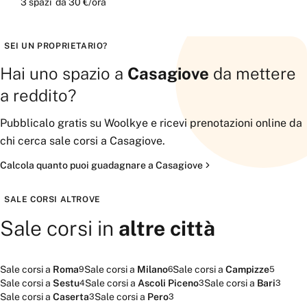
3
spazi
da
30 €
/ora
SEI UN PROPRIETARIO?
Hai uno spazio a
Casagiove
da mettere
a reddito?
Pubblicalo gratis su Woolkye e ricevi prenotazioni online da
chi cerca
sale corsi
a
Casagiove
.
Calcola quanto puoi guadagnare a
Casagiove
Pubblica il tuo spazio
SALE CORSI
ALTROVE
Sale corsi
in
altre città
Sale corsi
a
Roma
Sale corsi
a
Milano
Sale corsi
a
Campizze
9
6
5
Sale corsi
a
Sestu
Sale corsi
a
Ascoli Piceno
Sale corsi
a
Bari
4
3
3
Sale corsi
a
Caserta
Sale corsi
a
Pero
3
3