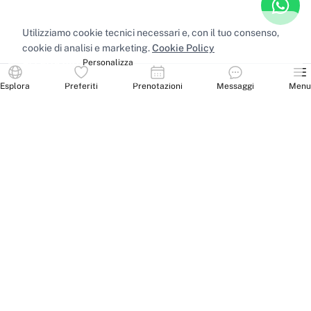
Utilizziamo cookie tecnici necessari e, con il tuo consenso,
cookie di analisi e marketing.
Cookie Policy
Accetta tutti
Personalizza
Esplora
Preferiti
Prenotazioni
Messaggi
Menu
Spazi nelle principali città
Sale riunioni
Milano
·
Sale riunioni
Roma
·
Sale riunioni
Torino
·
Sale riunioni
Napoli
·
Tutte le sale riunioni
Uffici privati
Milano
·
Uffici privati
Roma
·
Uffici privati
Torino
·
Uffici privati
Napoli
·
Tutti gli uffici privati
Sale conferenze
Milano
·
Sale conferenze
Roma
·
Sale conferenze
Torino
·
Sale conferenze
Napoli
·
Tutte le sale conferenze
Coworking
Milano
·
Coworking
Roma
·
Coworking
Torino
·