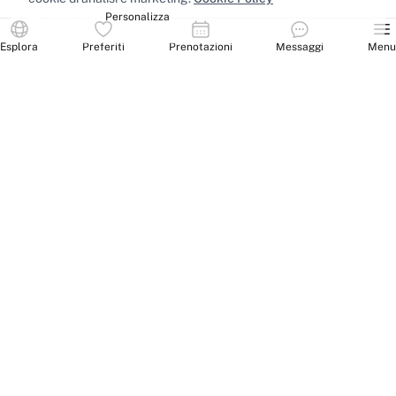
Accetta tutti
Personalizza
Esplora
Preferiti
Prenotazioni
Messaggi
Menu
Spazi nelle principali città
Sale riunioni
Milano
·
Sale riunioni
Roma
·
Sale riunioni
Torino
·
Sale riunioni
Napoli
·
Tutte le sale riunioni
Uffici privati
Milano
·
Uffici privati
Roma
·
Uffici privati
Torino
·
Uffici privati
Napoli
·
Tutti gli uffici privati
Sale conferenze
Milano
·
Sale conferenze
Roma
·
Sale conferenze
Torino
·
Sale conferenze
Napoli
·
Tutte le sale conferenze
Coworking
Milano
·
Coworking
Roma
·
Coworking
Torino
·
Coworking
Napoli
·
Tutti i coworking
©
2026
Woolkye S.r.l. – Capitale sociale € 50.000 i.v. – P.IVA 10611711218 –