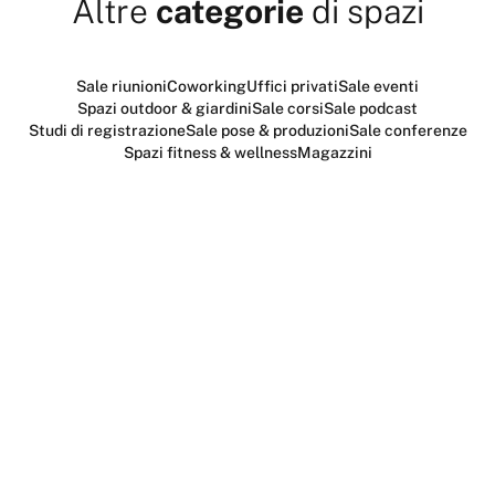
Altre
categorie
di spazi
Sale riunioni
Coworking
Uffici privati
Sale eventi
Spazi outdoor & giardini
Sale corsi
Sale podcast
Studi di registrazione
Sale pose & produzioni
Sale conferenze
Spazi fitness & wellness
Magazzini
Pronto a trovare la
studio
estetico & beauty
giusta
?
Confronta foto, prezzi e disponibilità in tempo reale.
Prenotazione online, conferma immediata.
Cerca uno spazio