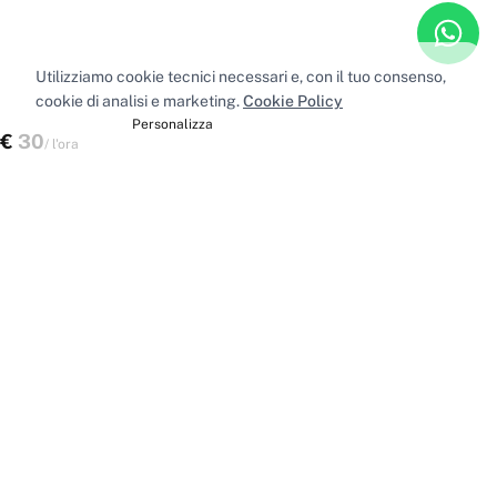
Utilizziamo cookie tecnici necessari e, con il tuo consenso,
cookie di analisi e marketing.
Cookie Policy
Accetta tutti
Personalizza
€
30
Verifica disponibilità
/
l'ora
Spazi nelle principali città
Sale riunioni
Milano
·
Sale riunioni
Roma
·
Sale riunioni
Torino
·
Sale riunioni
Napoli
·
Tutte le sale riunioni
Uffici privati
Milano
·
Uffici privati
Roma
·
Uffici privati
Torino
·
Uffici privati
Napoli
·
Tutti gli uffici privati
Sale conferenze
Milano
·
Sale conferenze
Roma
·
Sale conferenze
Torino
·
Sale conferenze
Napoli
·
Tutte le sale conferenze