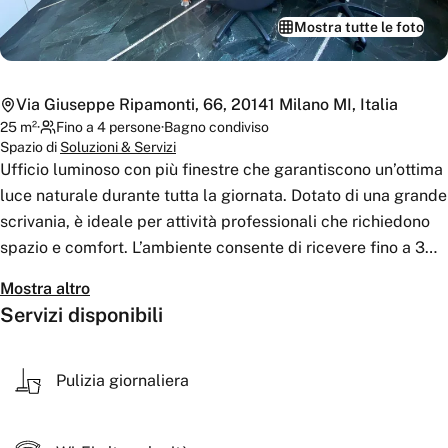
Mostra tutte le foto
Via Giuseppe Ripamonti, 66, 20141 Milano MI, Italia
25
m²
·
Fino a 4 persone
·
Bagno
condiviso
Spazio di
Soluzioni & Servizi
Ufficio luminoso con più finestre che garantiscono un’ottima
luce naturale durante tutta la giornata. Dotato di una grande
scrivania, è ideale per attività professionali che richiedono
spazio e comfort. L’ambiente consente di ricevere fino a 3
ospiti, rendendolo perfetto per riunioni, incontri con clienti o
Mostra altro
lavoro in presenza. Spazio funzionale, accogliente e adatto
Servizi disponibili
a diverse esigenze lavorative.
Pulizia giornaliera