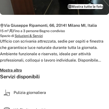
Mostra tutte le foto
Via Giuseppe Ripamonti, 66, 20141 Milano MI, Italia
15
m²
·
Fino a 3 persone
·
Bagno
condiviso
Spazio di
Soluzioni & Servizi
Ufficio con scrivania attrezzata, sedie per ospiti e finestra
che garantisce luce naturale durante tutta la giornata.
Ambiente funzionale e riservato, ideale per attività
professionali, colloqui o lavoro individuale. Disponibile
connessione Wi-Fi per garantire operatività continua e smart
Mostra altro
working senza interruzioni. Spazio semplice, pratico e
Servizi disponibili
confortevole per lavorare in tranquillità.
Pulizia giornaliera