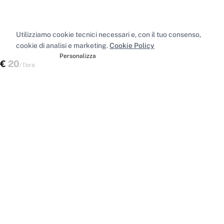
Utilizziamo cookie tecnici necessari e, con il tuo consenso,
cookie di analisi e marketing.
Cookie Policy
Accetta tutti
Personalizza
€
20
Verifica disponibilità
/
l'ora
Spazi nelle principali città
Sale riunioni
Milano
·
Sale riunioni
Roma
·
Sale riunioni
Torino
·
Sale riunioni
Napoli
·
Tutte le sale riunioni
Uffici privati
Milano
·
Uffici privati
Roma
·
Uffici privati
Torino
·
Uffici privati
Napoli
·
Tutti gli uffici privati
Sale conferenze
Milano
·
Sale conferenze
Roma
·
Sale conferenze
Torino
·
Sale conferenze
Napoli
·
Tutte le sale conferenze