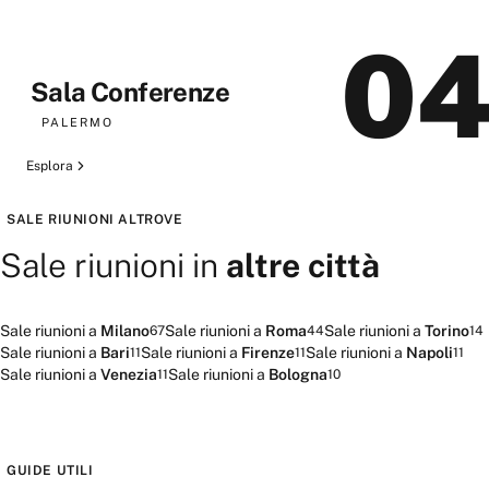
0
Sala Conferenze
PALERMO
Esplora
SALE RIUNIONI
ALTROVE
Sale riunioni
in
altre città
Sale riunioni
a
Milano
Sale riunioni
a
Roma
Sale riunioni
a
Torino
67
44
14
Sale riunioni
a
Bari
Sale riunioni
a
Firenze
Sale riunioni
a
Napoli
11
11
11
Sale riunioni
a
Venezia
Sale riunioni
a
Bologna
11
10
GUIDE UTILI