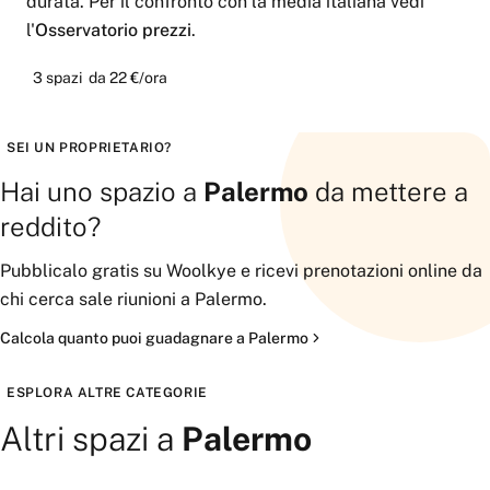
durata. Per il confronto con la media italiana vedi
l'
Osservatorio prezzi
.
3
spazi
da
22 €
/ora
SEI UN PROPRIETARIO?
Hai uno spazio a
Palermo
da mettere a
reddito?
Pubblicalo gratis su Woolkye e ricevi prenotazioni online da
chi cerca
sale riunioni
a
Palermo
.
Calcola quanto puoi guadagnare a
Palermo
Pubblica il tuo spazio
ESPLORA ALTRE CATEGORIE
Altri spazi a
Palermo