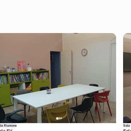
la Riunione
Sala
ala SV
Sal