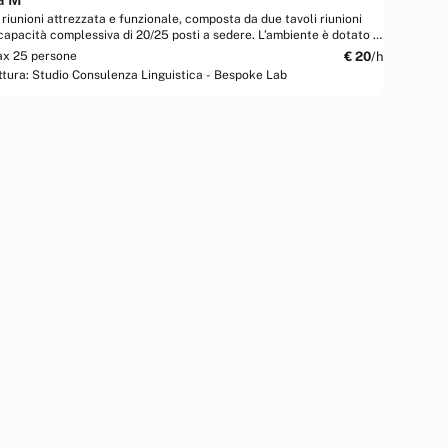
 riunioni attrezzata e funzionale, composta da due tavoli riunioni
capacità complessiva di 20/25 posti a sedere. L’ambiente è dotato di
pante...
€
20
/h
x 25 persone
ttura:
Studio Consulenza Linguistica - Bespoke Lab