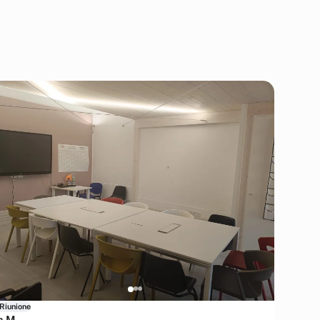
 Riunione
a M