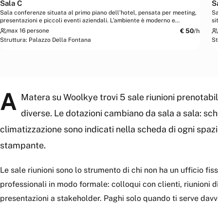
Sala C
S
Sala conferenze situata al primo piano dell’hotel, pensata per meeting,
Sa
presentazioni e piccoli eventi aziendali. L’ambiente è moderno e
si
funzionale, dotato di...
id
€
50
/h
max 16 persone
Struttura:
Palazzo Della Fontana
St
A
Matera su Woolkye trovi 5 sale riunioni prenotabili 
diverse. Le dotazioni cambiano da sala a sala: sc
climatizzazione sono indicati nella scheda di ogni spazi
stampante.
Le sale riunioni sono lo strumento di chi non ha un ufficio fi
professionali in modo formale: colloqui con clienti, riunioni 
presentazioni a stakeholder. Paghi solo quando ti serve davver