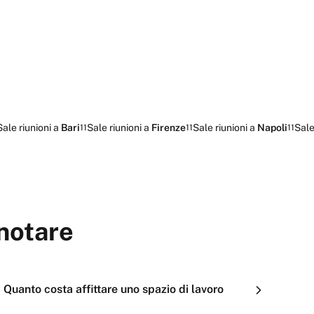
Sale riunioni
a
Bari
Sale riunioni
a
Firenze
Sale riunioni
a
Napoli
Sale
11
11
11
notare
Quanto costa affittare uno spazio di lavoro