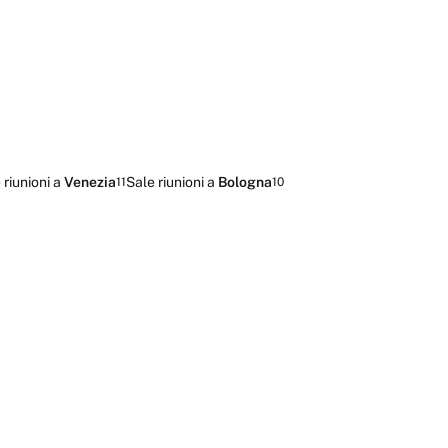
 riunioni
a
Venezia
Sale riunioni
a
Bologna
11
10