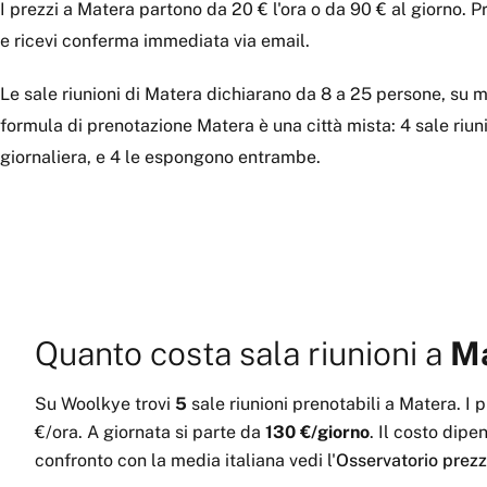
I prezzi a Matera partono da 20 € l'ora o da 90 € al giorno. P
e ricevi conferma immediata via email.
Le sale riunioni di Matera dichiarano da 8 a 25 persone, su 
formula di prenotazione Matera è una città mista: 4 sale riunio
giornaliera, e 4 le espongono entrambe.
Quanto costa
sala riunioni
a
Ma
Su Woolkye trovi
5
sale riunioni
prenotabili
a
Matera
.
I 
€
/ora
.
A giornata si parte da
130 €
/giorno
.
Il costo dipen
confronto con la media italiana vedi l'
Osservatorio prezz