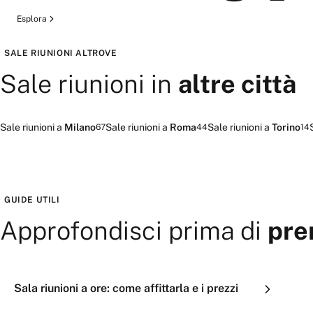
Esplora
SALE RIUNIONI
ALTROVE
Sale riunioni
in
altre città
Sale riunioni
a
Milano
Sale riunioni
a
Roma
Sale riunioni
a
Torino
67
44
14
GUIDE UTILI
Approfondisci prima di
pre
Sala riunioni a ore: come affittarla e i prezzi