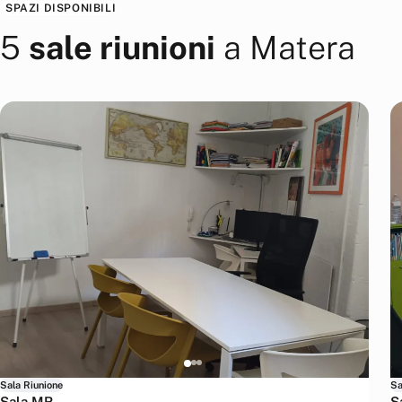
SPAZI DISPONIBILI
5
sale riunioni
a
Matera
Sala Riunione
Sa
Sala MR
S