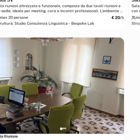
la riunioni attrezzata e funzionale, composta da due tavoli riunioni e
Sala
 sedie, ideale per meeting, corsi e incontri professionali. L’ambiente è
con 
tato di...
stam
€
20
/h
max 20 persone
ma
ruttura:
Studio Consulenza Linguistica - Bespoke Lab
Stru
la Riunione