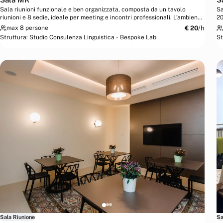
Sala riunioni funzionale e ben organizzata, composta da un tavolo
Sa
riunioni e 8 sedie, ideale per meeting e incontri professionali. L’ambiente
20
è dotato di...
do
€
20
/h
max 8 persone
Struttura:
Studio Consulenza Linguistica - Bespoke Lab
St
Sala Riunione
Sa