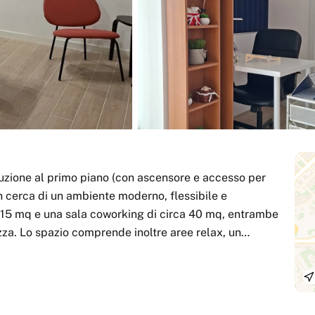
ruzione al primo piano (con ascensore e accesso per
in cerca di un ambiente moderno, flessibile e
ca 15 mq e una sala coworking di circa 40 mq, entrambe
za. Lo spazio comprende inoltre aree relax, un
ante, lavagna e cancelleria, postazioni flessibili e
a condizionata, il riscaldamento e la luce naturale
vole. Siamo pet friendly, ma non fumatori. Che tu
fre flessibilità e professionalità. Parcheggio sempre