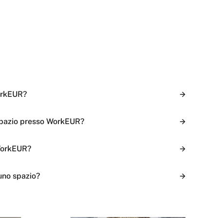
orkEUR?
spazio presso WorkEUR?
WorkEUR?
uno spazio?