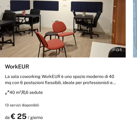
5
WorkEUR
La sala coworking WorkEUR è uno spazio moderno di 40
mq con 6 postazioni flessibili, ideale per professionisti e
smart-worker che cercano comfort e produttività.
40 m²
6 sedute
Insonorizzata e luminosa, con Wi-Fi fino a 2,5 Gbps, aria
condizionata, riscaldamento, stampante, lavagna,
13
servizi disponibili
cancelleria e accesso alle aree relax e all’angolo ristoro. Un
ambiente accogliente, pet friendly e curato nei dettagli,
€
25
Prenota
da
/ giorno
pensato per lavorare con concentrazione e massima
professionalità. Troverai ottima accoglienza e disponibilità