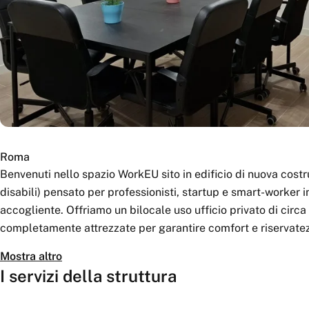
Roma
Benvenuti nello spazio WorkEU sito in edificio di nuova cost
disabili) pensato per professionisti, startup e smart-worker 
accogliente. Offriamo un bilocale uso ufficio privato di cir
completamente attrezzate per garantire comfort e riservatez
terrazzo di 60 mq, un angolo ristoro, zona accoglienza, stamp
Mostra altro
connessione in fibra fino a 2,5 Gbps. L’insonorizzazione, l’ari
I servizi della struttura
contribuiscono a creare un contesto professionale e conforte
voglia un ufficio privato o lavorare in coworking, WorkEUR of