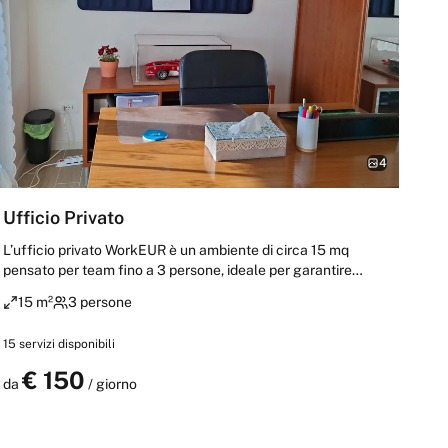
4
Ufficio Privato
L’ufficio privato WorkEUR è un ambiente di circa 15 mq
pensato per team fino a 3 persone, ideale per garantire
riservatezza e concentrazione. Completamente
15 m²
3 persone
insonorizzato e luminoso, dispone di Wi-Fi fino a 2,5 Gbps,
aria condizionata, riscaldamento e accesso a stampante,
15
servizi disponibili
lavagna, cancelleria, aree relax e angolo ristoro. Un luogo
moderno, confortevole e professionale, perfetto per
€
150
Prenota
da
/ giorno
incontri, lavoro quotidiano e attività che richiedono massima
tranquillità. Potrai incontrare i tuoi clienti al top