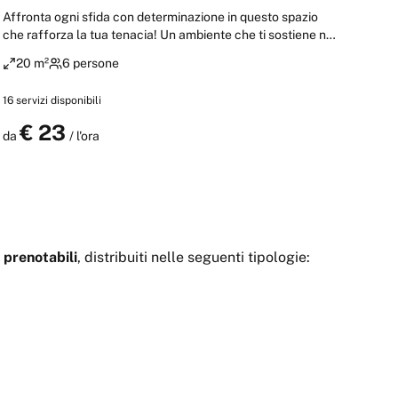
Affronta ogni sfida con determinazione in questo spazio
che rafforza la tua tenacia! Un ambiente che ti sostiene nei
momenti difficili e celebra ogni tua vittoria. Perfetto per chi
20 m²
6 persone
trasforma gli ostacoli in opportunità di crescita
straordinaria.
16
servizi disponibili
€
23
Prenota
da
/ l'ora
prenotabili
, distribuiti nelle seguenti tipologie: