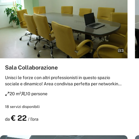
3
Sala Collaborazione
Unisci le forze con altri professionisti in questo spazio
sociale e dinamico! Area condivisa perfetta per networking,
team building e progetti collaborativi. Dove le sinergie
20 m²
10 persone
nascono naturalmente e i risultati superano ogni
aspettativa.
18
servizi disponibili
€
22
Prenota
da
/ l'ora