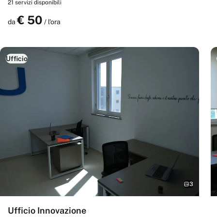
21
servizi disponibili
€
50
Prenota
da
/ l'ora
Ufficio
3
Ufficio Innovazione