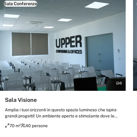
Sala Conferenze
6
Sala Visione
Amplia i tuoi orizzonti in questo spazio luminoso che ispira
grandi progetti! Un ambiente aperto e stimolante dove le
idee ambiziose trovano terreno fertile. Perfetto per
70 m²
40 persone
brainstorming, presentazioni e momenti di pura ispirazione
creativa.