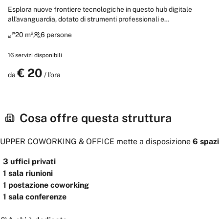
Esplora nuove frontiere tecnologiche in questo hub digitale
all'avanguardia, dotato di strumenti professionali e
connettività ultra-veloce per dare vita alle tue visioni più
20 m²
6 persone
rivoluzionarie. Laboratorio di idee con tecnologie
emergenti, stampanti 3D e software specializzati per
16
servizi disponibili
startup innovative, sviluppatori visionari e aziende che
plasmano il futuro digitale.
€
20
Prenota
da
/ l'ora
Cosa offre questa struttura
UPPER COWORKING & OFFICE
mette a disposizione
6
spazi
3
uffici privati
1
sala riunioni
1
postazione coworking
1
sala conferenze