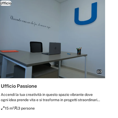
Ufficio
3
Ufficio Passione
Accendi la tua creatività in questo spazio vibrante dove
ogni idea prende vita e si trasforma in progetti straordinari.
Le pareti colorate e l'atmosfera energica ti
15 m²
3 persone
accompagneranno verso il successo. Un ambiente
dinamico e stimolante che nutre la tua motivazione