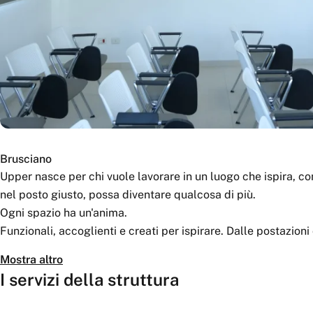
Brusciano
Upper nasce per chi vuole lavorare in un luogo che ispira, co
nel posto giusto, possa diventare qualcosa di più.
Ogni spazio ha un'anima.
Funzionali, accoglienti e creati per ispirare. Dalle postazioni
pensato per adattarsi al tuo ritmo, al tuo flusso, al tuo modo 
Mostra altro
Coworking significa libertà, connessioni e possibilità.
I servizi della struttura
E Upper aggiunge qualcosa in più.