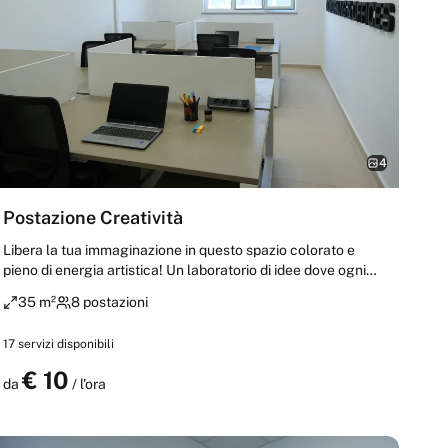
4
Postazione Creatività
Libera la tua immaginazione in questo spazio colorato e
pieno di energia artistica! Un laboratorio di idee dove ogni
angolo ispira nuove soluzioni creative e originali. Il paradiso
35 m²
8 postazioni
per designer, artisti e tutti coloro che vivono di creatività
pura.
17
servizi disponibili
€
10
Prenota
da
/ l'ora