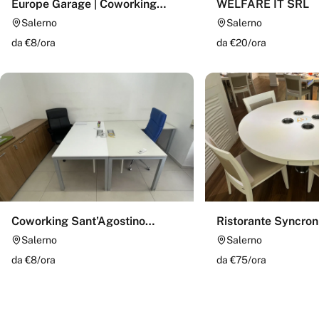
Europe Garage | Coworking
WELFARE IT SRL
Salerno
Salerno
Salerno
da €
8
/
ora
da €
20
/
ora
Coworking Sant’Agostino
Ristorante Syncron
Salerno
Salerno
Salerno
da €
8
/
ora
da €
75
/
ora