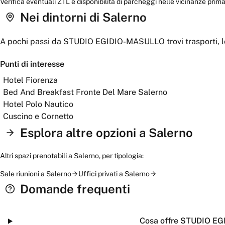
Verifica eventuali ZTL e disponibilità di parcheggi nelle vicinanze prima 
Nei dintorni
di Salerno
A pochi passi da
STUDIO EGIDIO-MASULLO
trovi trasporti, l
Punti di interesse
Hotel Fiorenza
Bed And Breakfast Fronte Del Mare Salerno
Hotel Polo Nautico
Cuscino e Cornetto
Esplora altre opzioni a
Salerno
Altri spazi prenotabili a
Salerno
, per tipologia:
Sale riunioni
a
Salerno
Uffici privati
a
Salerno
Domande frequenti
Cosa offre STUDIO E