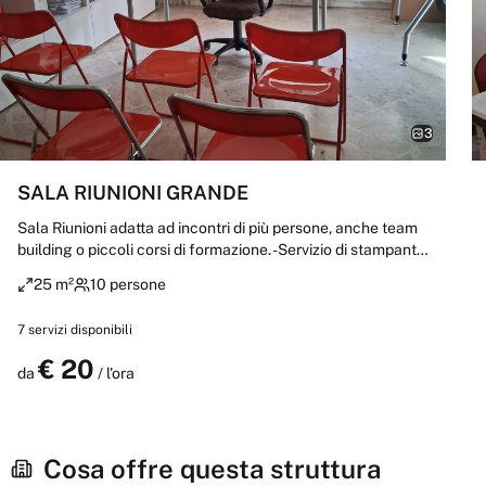
3
SALA RIUNIONI GRANDE
Sala Riunioni adatta ad incontri di più persone, anche team
building o piccoli corsi di formazione. -Servizio di stampante
su richiesta
25 m²
10 persone
7
servizi disponibili
€
20
Prenota
da
/ l'ora
Cosa offre questa struttura