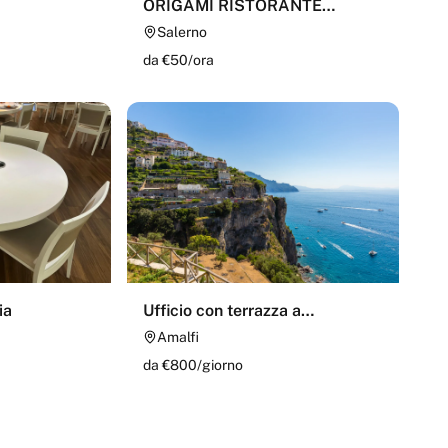
ORIGAMI RISTORANTE
GIAPPONESE
Salerno
da €
50
/
ora
ia
Ufficio con terrazza a
strapiombo sul mare
Amalfi
da €
800
/
giorno