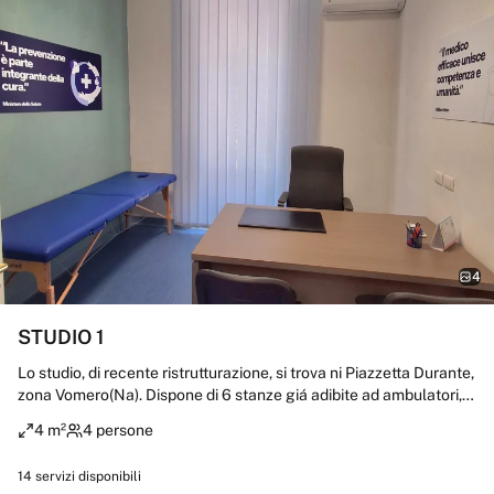
4
STUDIO 1
Lo studio, di recente ristrutturazione, si trova ni Piazzetta Durante,
zona Vomero(Na). Dispone di 6 stanze giá adibite ad ambulatori,
un' ampia sala d'attesa, due bagni, ingresso con Segreteria. A
4 m²
4 persone
pochi passi dalla Metropolitana-Linea 1 -Vanvitelli Include: Carta
lettino Forniture per ufficio Wifi Aria condizionata Servizio di
14
servizi disponibili
pulizia Servizio di segreteria Collaborazioni ed iniziative