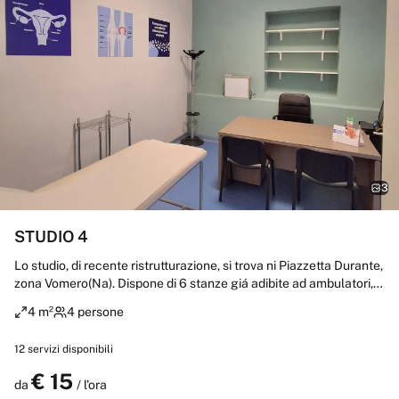
3
STUDIO 4
Lo studio, di recente ristrutturazione, si trova ni Piazzetta Durante,
zona Vomero(Na). Dispone di 6 stanze giá adibite ad ambulatori,
un' ampia sala d'attesa, due bagni, ingresso con Segreteria. A
4 m²
4 persone
pochi passi dalla Metropolitana-Linea 1 -Vanvitelli Include: Carta
lettino Forniture per ufficio Wifi Aria condizionata Servizio di
12
servizi disponibili
pulizia Servizio di segreteria Collaborazioni ed iniziative
€
15
Prenota
da
/ l'ora