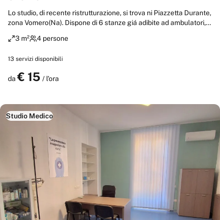
Lo studio, di recente ristrutturazione, si trova ni Piazzetta Durante,
zona Vomero(Na). Dispone di 6 stanze giá adibite ad ambulatori,
un' ampia sala d'attesa, due bagni, ingresso con Segreteria. A
3 m²
4 persone
pochi passi dalla Metropolitana-Linea 1 -Vanvitelli Include: Carta
lettino Forniture per ufficio Wifi Aria condizionata Servizio di
13
servizi disponibili
pulizia Servizio di segreteria Collaborazioni ed iniziative
€
15
Prenota
da
/ l'ora
Studio Medico