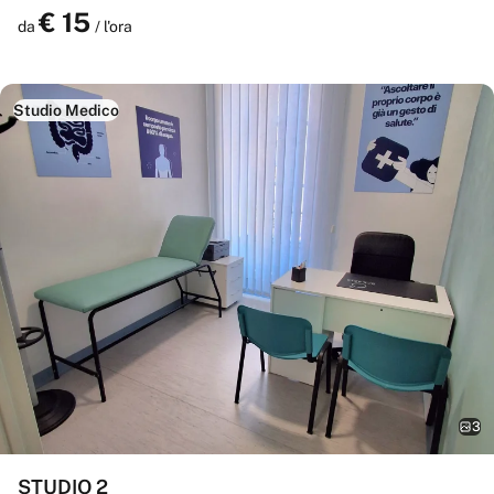
€
15
Prenota
da
/ l'ora
Studio Medico
3
STUDIO 2