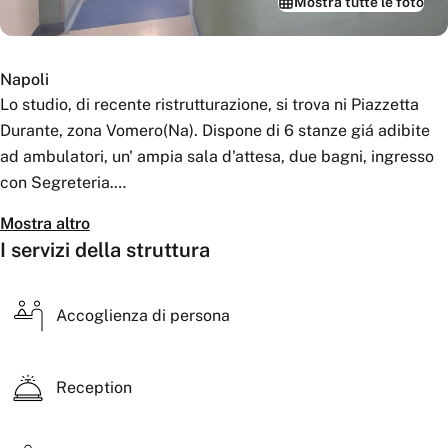
Mostra tutte le foto
Napoli
Lo studio, di recente ristrutturazione, si trova ni Piazzetta
Durante, zona Vomero(Na). Dispone di 6 stanze giá adibite
ad ambulatori, un' ampia sala d'attesa, due bagni, ingresso
con Segreteria.
A pochi passi dalla Metropolitana-Linea 1 -Vanvitelli
Mostra altro
I servizi della struttura
Include:
Carta lettino
Forniture per ufficio
Accoglienza di persona
Wifi
Aria condizionata
Reception
Servizio di pulizia
Servizio di segreteria
Collaborazioni ed iniziative