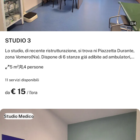
4
STUDIO 3
Lo studio, di recente ristrutturazione, si trova ni Piazzetta Durante,
zona Vomero(Na). Dispone di 6 stanze giá adibite ad ambulatori,
un' ampia sala d'attesa, due bagni, ingresso con Segreteria. A
5 m²
4 persone
pochi passi dalla Metropolitana-Linea 1 -Vanvitelli Include: Carta
lettino Forniture per ufficio Wifi Aria condizionata Servizio di
11
servizi disponibili
pulizia Servizio di segreteria Collaborazioni ed iniziative
€
15
Prenota
da
/ l'ora
Studio Medico