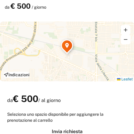
in comune. Inoltre vi è uno spazio esterno arredato con divano,
€
500
Prenota
da
/ giorno
con tavolo e sedie.
Indicazioni
Leaflet
€
500
da
/
al giorno
Seleziona uno spazio disponibile per aggiungere la
prenotazione al carrello
Invia richiesta