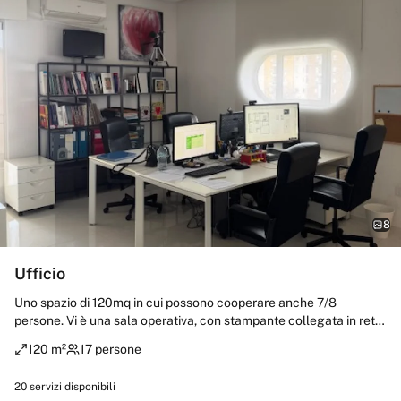
8
Ufficio
Uno spazio di 120mq in cui possono cooperare anche 7/8
persone. Vi è una sala operativa, con stampante collegata in rete,
dove possono lavorare 4 persone, una sala di attesa, una sala
120 m²
17 persone
riunione collegata ad un ufficio dirigenziale per 10 persone,
un'altra sala riunioni dotata di maggiore privacy adatta per altre
20
servizi disponibili
6/8 persone, una bouvette completa di piano cottura ed un bagno