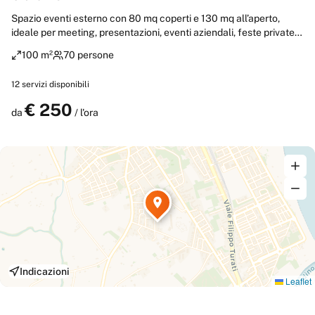
Spazio eventi esterno con 80 mq coperti e 130 mq all’aperto,
ideale per meeting, presentazioni, eventi aziendali, feste private e
momenti conviviali. La struttura dispone di proiettore, impianto
100 m²
70 persone
audio professionale e ampio parcheggio gratuito. È inoltre
possibile organizzare pausa caffè, aperitivi, pranzi e cene
12
servizi disponibili
personalizzate grazie al servizio di catering interno . Una
soluzione versatile e accogliente per eventi in un ambiente
€
250
Prenota
da
/ l'ora
riservato e funzionale.
Indicazioni
Leaflet