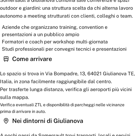
Somersault a Giulianova combina sale conferenze e spazi
outdoor e giardini: una struttura scelta da chi alterna lavoro
autonomo a meeting strutturati con clienti, colleghi o team.
Aziende che organizzano training, convention e
presentazioni a un pubblico ampio
Formatori e coach per workshop multi-giornata
Studi professionali per convegni tecnici e presentazioni
Come arrivare
Lo spazio si trova in Via Bompadre, 13, 64021 Giulianova TE,
Italia, in zona facilmente raggiungibile dal centro.
Per trasferte lunga distanza, verifica gli aeroporti più vicini
sulla mappa.
Verifica eventuali ZTL e disponibilità di parcheggi nelle vicinanze
prima di arrivare in auto.
Nei dintorni
di Giulianova
A pochi passi da
Somersault
trovi trasporti, locali e servizi