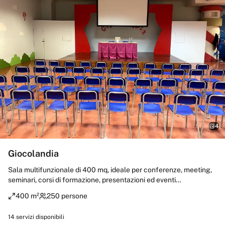
4
Giocolandia
Sala multifunzionale di 400 mq, ideale per conferenze, meeting,
seminari, corsi di formazione, presentazioni ed eventi
professionali. Lo spazio, versatile e modulabile, è dotato di
400 m²
250 persone
climatizzazione, proiettore con maxi schermo, impianto audio
professionale con collegamento per microfoni e predisposizione
14
servizi disponibili
tecnica per attività multimediali. Disponibili servizi catering