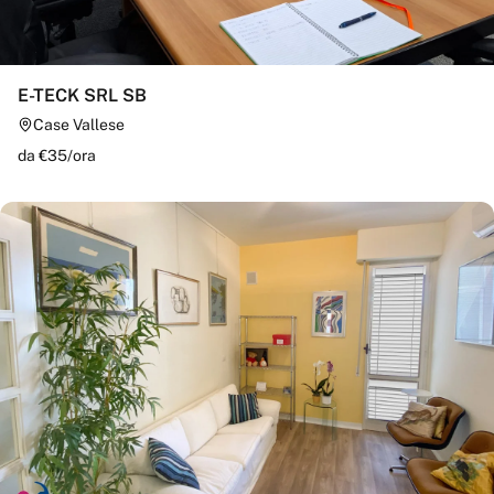
E-TECK SRL SB
Case Vallese
da €
35
/
ora