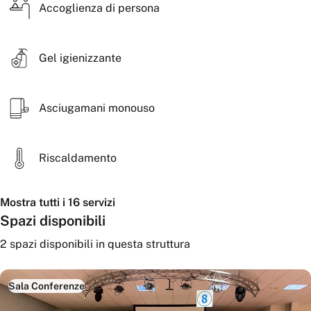
Accoglienza di persona
multimediali
- Possibilità di organizzare pausa caffè, aperitivi, pranzi e
servizi catering personalizzati
Gel igienizzante
- Bar interno dedicato all'accoglienza degli ospiti
- Ampio parcheggio gratuito
Asciugamani monouso
Grazie agli spazi ampi e alle attrezzature disponibili,
rappresenta la soluzione ideale per eventi professionali,
Riscaldamento
formativi e istituzionali.
Mostra tutti i 16 servizi
Spazi disponibili
2
spazi disponibili
in questa struttura
Sala Conferenze