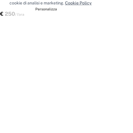
cookie di analisi e marketing.
Cookie Policy
Accetta tutti
Personalizza
€
250
Scegli uno spazio
/
l'ora
Spazi nelle principali città
Sale riunioni
Milano
·
Sale riunioni
Roma
·
Sale riunioni
Torino
·
Sale riunioni
Napoli
·
Tutte le sale riunioni
Uffici privati
Milano
·
Uffici privati
Roma
·
Uffici privati
Torino
·
Uffici privati
Napoli
·
Tutti gli uffici privati
Sale conferenze
Milano
·
Sale conferenze
Roma
·
Sale conferenze
Torino
·
Sale conferenze
Napoli
·
Tutte le sale conferenze
Coworking
Milano
·
Coworking
Roma
·
Coworking
Torino
·
Coworking
Napoli
·
Tutti i coworking