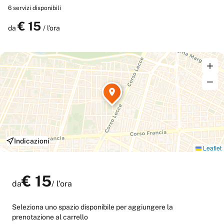
pesistica, personal training, yoga e ginnastica dolce. ▶️ 36 mq ▶️
6
servizi disponibili
fino a 32 posti a sedere ▶️ proiettore e wifi
€
15
Prenota
da
/ l'ora
Indicazioni
Leaflet
€
15
da
/
l'ora
Seleziona uno spazio disponibile per aggiungere la
prenotazione al carrello