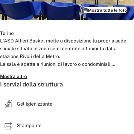
Mostra tutte le foto
Torino
L'ASD Alfieri Basket mette a disposizione la propria sede
sociale situata in zona semi centrale a 1 minuto dalla
stazione Rivoli della Metro.
La sala è adatta a riunioni di lavoro o condominiali,
formazione, presentazioni, colloqui, eventi privati e momenti
Mostra altro
conviviali, con soluzioni flessibili per professionisti, aziende
I servizi della struttura
e privati.
La sala può anche essere trasformata in piccola palestra
attrezzata per pesistica, personal training, yoga e ginnastica
Gel igienizzante
dolce.
▶️ 36 mq
Stampante
▶️ fino a 32 posti a sedere