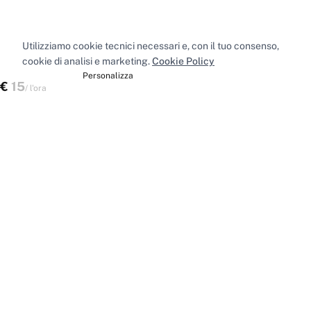
Utilizziamo cookie tecnici necessari e, con il tuo consenso,
cookie di analisi e marketing.
Cookie Policy
Accetta tutti
Personalizza
€
15
Verifica disponibilità
/
l'ora
Spazi nelle principali città
Sale riunioni
Milano
·
Sale riunioni
Roma
·
Sale riunioni
Torino
·
Sale riunioni
Napoli
·
Tutte le sale riunioni
Uffici privati
Milano
·
Uffici privati
Roma
·
Uffici privati
Torino
·
Uffici privati
Napoli
·
Tutti gli uffici privati
Sale conferenze
Milano
·
Sale conferenze
Roma
·
Sale conferenze
Torino
·
Sale conferenze
Napoli
·
Tutte le sale conferenze