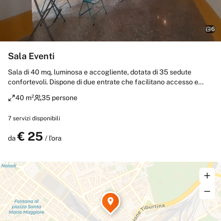
6
Sala Eventi
Sala di 40 mq, luminosa e accogliente, dotata di 35 sedute
confortevoli. Dispone di due entrate che facilitano accesso e
organizzazione degli spazi. Arredata con tavolini e sedie
40 m²
35 persone
funzionali, è perfetta per riunioni, corsi e incontri formativi.
Completa l’ambiente un videoproiettore ideale per presentazioni e
7
servizi disponibili
proiezioni multimediali.
€
25
Prenota
da
/ l'ora