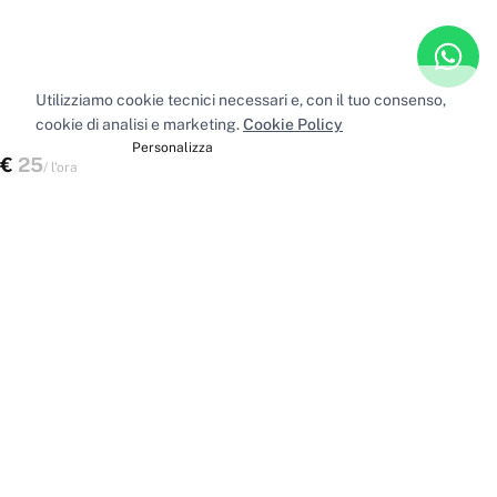
Utilizziamo cookie tecnici necessari e, con il tuo consenso,
cookie di analisi e marketing.
Cookie Policy
Accetta tutti
Personalizza
€
25
Verifica disponibilità
/
l'ora
Spazi nelle principali città
Sale riunioni
Milano
·
Sale riunioni
Roma
·
Sale riunioni
Torino
·
Sale riunioni
Napoli
·
Tutte le sale riunioni
Uffici privati
Milano
·
Uffici privati
Roma
·
Uffici privati
Torino
·
Uffici privati
Napoli
·
Tutti gli uffici privati
Sale conferenze
Milano
·
Sale conferenze
Roma
·