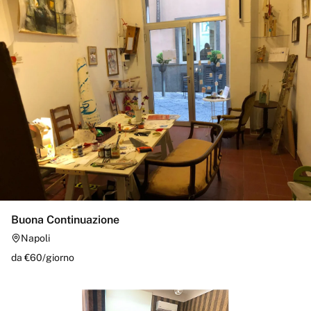
Buona Continuazione
Napoli
da €
60
/
giorno