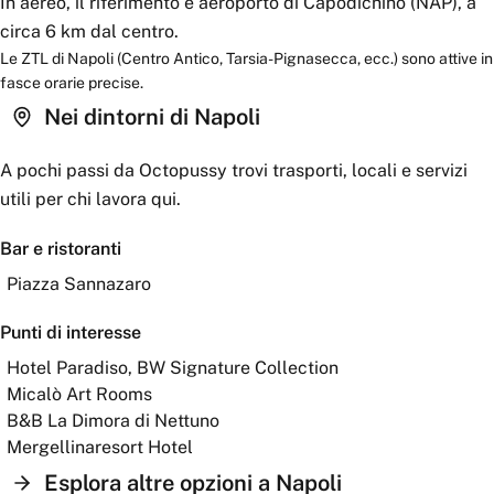
In aereo, il riferimento è aeroporto di Capodichino (NAP), a
circa 6 km dal centro.
Le ZTL di Napoli (Centro Antico, Tarsia-Pignasecca, ecc.) sono attive in
fasce orarie precise.
Nei dintorni
di Napoli
A pochi passi da
Octopussy
trovi trasporti, locali e servizi
utili per chi lavora qui.
Bar e ristoranti
Piazza Sannazaro
Punti di interesse
Hotel Paradiso, BW Signature Collection
Micalò Art Rooms
B&B La Dimora di Nettuno
Mergellinaresort Hotel
Esplora altre opzioni a
Napoli