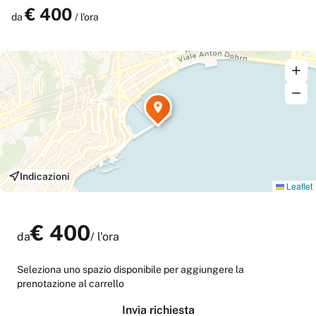
permanenza a bordo. Una soluzione prestigiosa per incontri
€
400
Prenota
da
/ l'ora
professionali in un contesto unico.
Indicazioni
Leaflet
€
400
da
/
l'ora
Seleziona uno spazio disponibile per aggiungere la
prenotazione al carrello
Invia richiesta