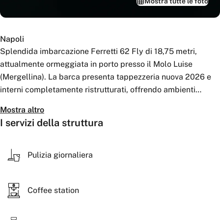
Mostra tutte le foto
Napoli
Splendida imbarcazione Ferretti 62 Fly di 18,75 metri,
attualmente ormeggiata in porto presso il Molo Luise
(Mergellina). La barca presenta tappezzeria nuova 2026 e
interni completamente ristrutturati, offrendo ambienti
eleganti, moderni e confortevoli.
Mostra altro
I servizi della struttura
Dispone di 3 cabine, 2 bagni e di un ampio salone ideale per
momenti di relax e convivialità. Gli spazi sono generosi e
ben distribuiti, con grande vivibilità sia negli ambienti interni
Pulizia giornaliera
che nelle aree esterne.
Coffee station
Grazie alle sue caratteristiche, rappresenta una soluzione
ideale per chi cerca comfort, prestigio e ampi spazi a bordo.
L’imbarcazione è ferma in porto presso il Molo Luise di