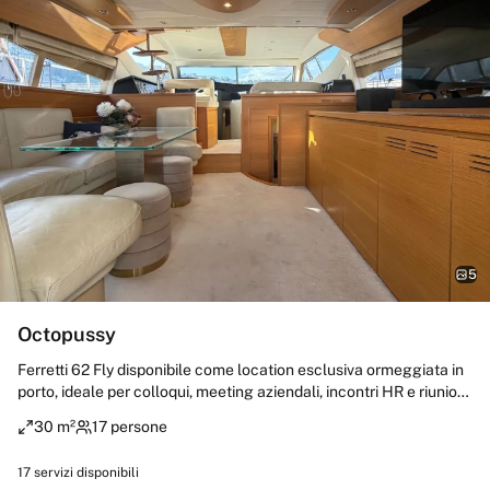
5
Octopussy
Ferretti 62 Fly disponibile come location esclusiva ormeggiata in
porto, ideale per colloqui, meeting aziendali, incontri HR e riunioni
riservate. Ampi spazi eleganti e confortevoli consentono di
30 m²
17 persone
svolgere attività sia negli ambienti interni, sia nelle aree esterne,
fino al flybridge panoramico. A disposizione un comandante
17
servizi disponibili
dedicato per ogni esigenza organizzativa e di supporto durante la