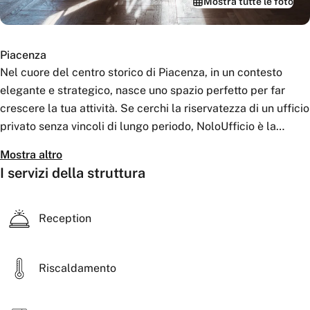
Mostra tutte le foto
Piacenza
Nel cuore del centro storico di Piacenza, in un contesto
elegante e strategico, nasce uno spazio perfetto per far
crescere la tua attività. Se cerchi la riservatezza di un ufficio
privato senza vincoli di lungo periodo, NoloUfficio è la
soluzione ideale. I nostri ambienti, arredati con uno stile
Mostra altro
minimal e funzionale, offrono tutto ciò che serve per
I servizi della struttura
lavorare al meglio: connessione Wi-Fi ultraveloce, servizio di
accoglienza professionale e un’atmosfera curata che
favorisce produttività e comfort. La soluzione ideale per
Reception
freelance, consulenti e piccole imprese che vogliono
lavorare bene e desiderano qualità e praticità nel cuore
Riscaldamento
della città.