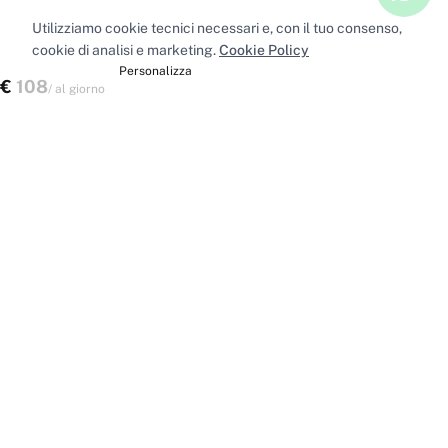
Utilizziamo cookie tecnici necessari e, con il tuo consenso,
cookie di analisi e marketing.
Cookie Policy
Accetta tutti
Personalizza
€
108
Verifica disponibilità
/
al giorno
Spazi nelle principali città
Sale riunioni
Milano
·
Sale riunioni
Roma
·
Sale riunioni
Torino
·
Sale riunioni
Napoli
·
Tutte le sale riunioni
Uffici privati
Milano
·
Uffici privati
Roma
·
Uffici privati
Torino
·
Uffici privati
Napoli
·
Tutti gli uffici privati
Sale conferenze
Milano
·
Sale conferenze
Roma
·
Sale conferenze
Torino
·
Sale conferenze
Napoli
·
Tutte le sale conferenze
Coworking
Milano
·
Coworking
Roma
·
Coworking
Torino
·
Coworking
Napoli
·
Tutti i coworking