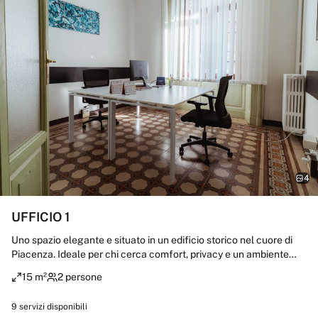
4
UFFICIO 1
Uno spazio elegante e situato in un edificio storico nel cuore di
Piacenza. Ideale per chi cerca comfort, privacy e un ambiente
professionale curato nei dettagli. A pochi minuti dalla stazione,
15 m²
2 persone
dispone di parcheggio dedicato e postazioni flessibili per lavorare
in totale tranquillità. Tra i servizi inclusi: Wi-Fi in fibra ultraveloce,
9
servizi disponibili
stampe e fotocopie gratuite, accoglienza professionale dalle