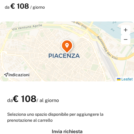
9:00 alle 18:00.
€
108
Prenota
da
/ giorno
Indicazioni
Leaflet
€
108
da
/
al giorno
Seleziona uno spazio disponibile per aggiungere la
prenotazione al carrello
Invia richiesta