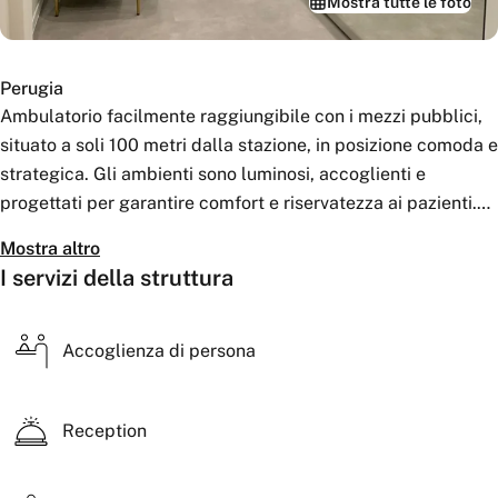
Mostra tutte le foto
Perugia
Ambulatorio facilmente raggiungibile con i mezzi pubblici,
situato a soli 100 metri dalla stazione, in posizione comoda e
strategica. Gli ambienti sono luminosi, accoglienti e
progettati per garantire comfort e riservatezza ai pazienti.
La struttura mette a disposizione ambulatori di alto livello,
Mostra altro
arredati con eleganza e curati in ogni dettaglio, dotati di
I servizi della struttura
attrezzature moderne e tecnologie all’avanguardia. Lo
studio è specializzato in medicina rigenerativa ed estetico-
medica, offrendo trattamenti personalizzati in un contesto
Accoglienza di persona
professionale, sicuro e raffinato, pensato per assicurare
benessere e qualità del servizio.
Reception