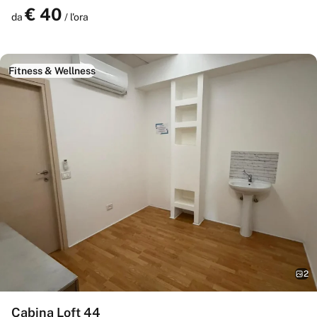
professionale.
€
40
Prenota
da
/ l'ora
Fitness & Wellness
2
Cabina Loft 44