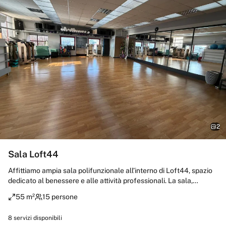
2
Sala Loft44
Affittiamo ampia sala polifunzionale all’interno di Loft44, spazio
dedicato al benessere e alle attività professionali. La sala,
luminosa e con pavimento in legno e parete a specchi, è ideale
55 m²
15 persone
per corsi di pilates, yoga, ginnastica posturale, fitness e attività di
gruppo. Possibilità di allestire sedie e tavoli per workshop,
8
servizi disponibili
riunioni, corsi di formazione ed eventi. Ambiente curato e