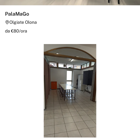
PalaMaGo
Olgiate Olona
da €
80
/
ora