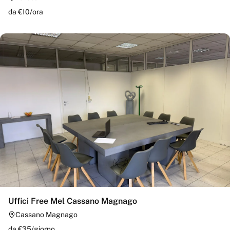
da €
10
/
ora
Uffici Free Mel Cassano Magnago
Cassano Magnago
da €
35
/
giorno