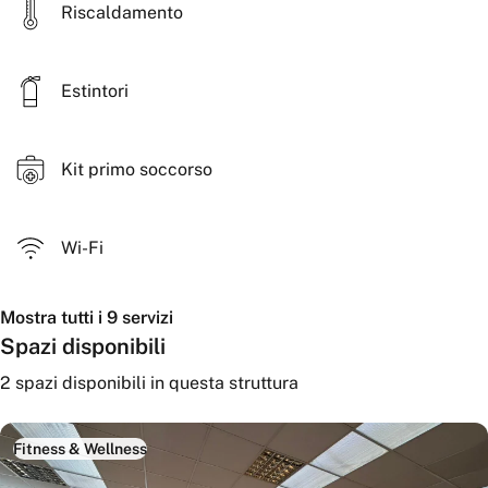
Riscaldamento
come sala riunioni per incontri professionali, corsi di
formazione o piccoli eventi.
Estintori
Lo spazio favorisce la collaborazione tra professionisti e la
creazione di una piccola community orientata alla salute, al
movimento e alla crescita personale.
Kit primo soccorso
Wi-Fi
Mostra tutti i 9 servizi
Spazi disponibili
2
spazi disponibili
in questa struttura
Fitness & Wellness