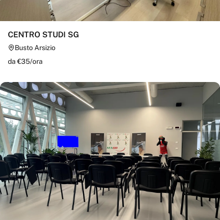
CENTRO STUDI SG
Busto Arsizio
da €
35
/
ora