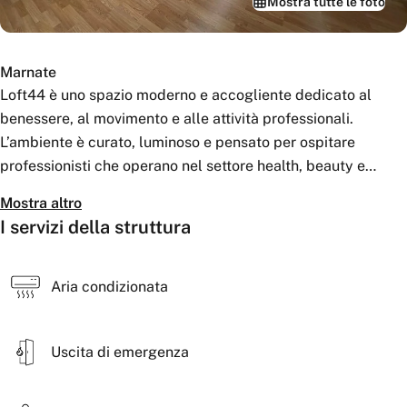
Mostra tutte le foto
Marnate
Loft44 è uno spazio moderno e accogliente dedicato al
benessere, al movimento e alle attività professionali.
L’ambiente è curato, luminoso e pensato per ospitare
professionisti che operano nel settore health, beauty e
wellness.
Mostra altro
I servizi della struttura
All’interno della struttura sono disponibili 6 cabine private in
affitto, ideali per professionisti come osteopati,
massoterapisti, estetiste, nutrizionisti e altri operatori del
Aria condizionata
benessere.
Uscita di emergenza
È inoltre presente una sala corsi ampia e attrezzata,
utilizzabile per attività come pilates, yoga, ginnastica
posturale, allenamenti di gruppo, workshop, seminari o