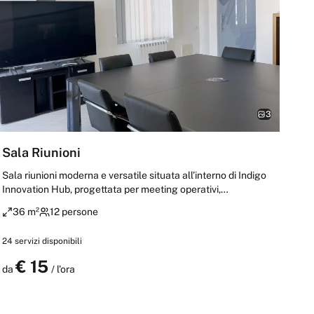
3
Sala Riunioni
Sala riunioni moderna e versatile situata all’interno di Indigo
Innovation Hub, progettata per meeting operativi,
brainstorming, videocall, consulenze, presentazioni e
36 m²
12 persone
incontri professionali. Lo spazio offre un ambiente
riservato, confortevole e tecnologicamente attrezzato,
24
servizi disponibili
ideale per startup, aziende, freelance e team creativi.
Perfetta per attività collaborative, sessioni strategiche e
€
15
Prenota
da
/ l'ora
incontri business in un contesto innovativo e dinamico.