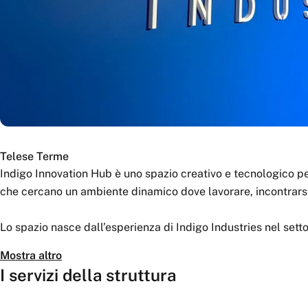
Telese Terme
Indigo Innovation Hub è uno spazio creativo e tecnologico pe
che cercano un ambiente dinamico dove lavorare, incontrarsi 
Lo spazio nasce dall’esperienza di Indigo Industries nel sett
innovazione digitale, offrendo un ambiente moderno e flessi
Mostra altro
formazione e produzione creativa.
I servizi della struttura
L’hub dispone di postazioni operative, connessione ad alta v