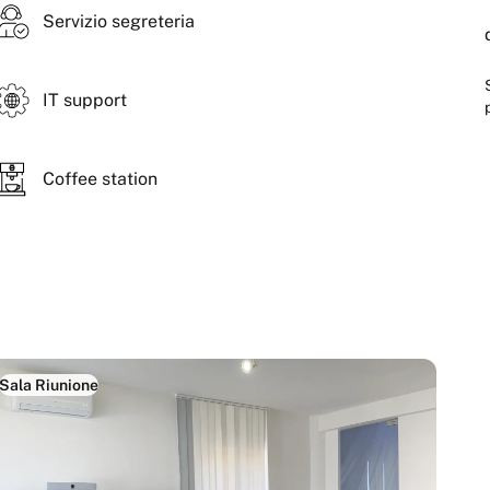
Servizio segreteria
er e realtà innovative che desiderano lavorare in uno
oranea e orientata all’innovazione.
IT support
Coffee station
Sala Riunione