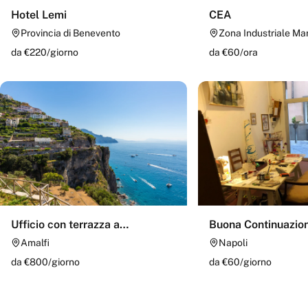
Hotel Lemi
CEA
Provincia di Benevento
Zona Industriale Ma
da €
220
/
giorno
da €
60
/
ora
Ufficio con terrazza a
Buona Continuazio
strapiombo sul mare
Amalfi
Napoli
da €
800
/
giorno
da €
60
/
giorno