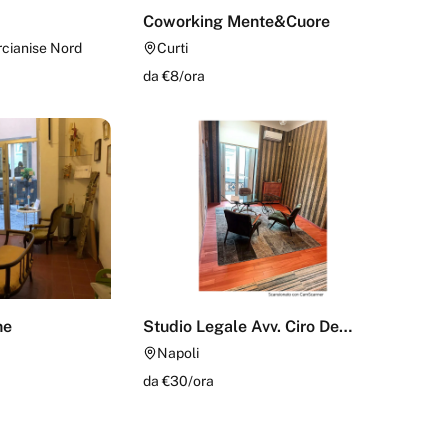
Coworking Mente&Cuore
rcianise Nord
Curti
da €
8
/
ora
ne
Studio Legale Avv. Ciro De
Simone
Napoli
da €
30
/
ora