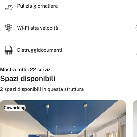
ideali per call, workshop e attività collaborative.
Pulizia giornaliera
Perfetto per freelance, team creativi, consulenti, smart work
spazio professionale ma stimolante, con un’identità contemp
Wi-Fi alta velocità
Distruggidocumenti
Mostra tutti i 22 servizi
Spazi disponibili
2
spazi disponibili
in questa struttura
Coworking