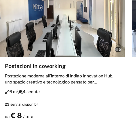
5
Postazioni in coworking
Postazione moderna all’interno di Indigo Innovation Hub,
uno spazio creativo e tecnologico pensato per
professionisti, freelance, startup e team digitali. La
6 m²
4 sedute
postazione offre un ambiente riservato e funzionale ideale
per smart working, call operative, progettazione, sviluppo
23
servizi disponibili
creativo e attività collaborative. Connessione ad alta
velocità, atmosfera professionale e contesto dinamico
€
8
Prenota
da
/ l'ora
orientato all’innovazione completano l’esperienza di lavoro.