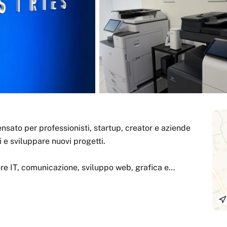
nsato per professionisti, startup, creator e aziende
e sviluppare nuovi progetti.
ore IT, comunicazione, sviluppo web, grafica e
bile adatto a coworking, meeting, brainstorming,
elocità, area meeting, supporti multimediali e ambienti