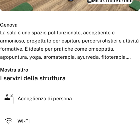
Mostra tutte le foto
Genova
La sala è uno spazio polifunzionale, accogliente e
armonioso, progettato per ospitare percorsi olistici e attività
formative. È ideale per pratiche come omeopatia,
agopuntura, yoga, aromaterapia, ayurveda, fitoterapia,
osteopatia, medicina tradizionale cinese e shiatsu, offrendo
Mostra altro
un ambiente che favorisce equilibrio, concentrazione e
I servizi della struttura
benessere. Grazie alla sua versatilità, la sala si presta anche
a riunioni, meeting e conferenze, adattandosi facilmente a
diverse esigenze organizzative. Luci modulabili, colori
Accoglienza di persona
naturali e un’atmosfera curata creano il giusto connubio tra
funzionalità e relax, rendendo lo spazio adatto sia al lavoro
Wi-Fi
che ai percorsi di crescita personale e professionale.