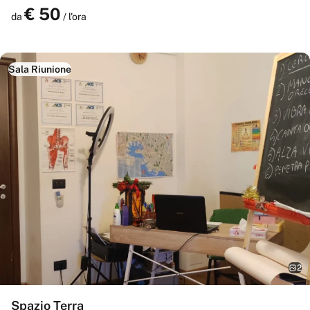
ambiente armonioso e funzionale.
€
50
Prenota
da
/ l'ora
Sala Riunione
2
Spazio Terra