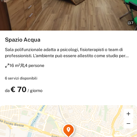
7
Spazio Acqua
Sala polifunzionale adatta a psicologi, fisioterapisti o team di
professionisti. L’ambiente può essere allestito come studio per
terapista con due scrivanie, sedute confortevoli per colloqui o
16 m²
4 persone
consulenze, lettino pieghevole per trattamenti, finestra per luce
naturale e aerazione, mobiletto contenitore per documenti e
6
servizi disponibili
materiali. Spazio luminoso, riservato e facilmente modulabile
secondo le esigenze operative.
€
70
Prenota
da
/ giorno