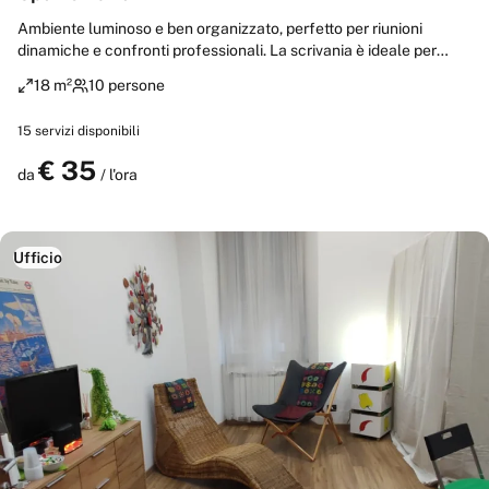
Ambiente luminoso e ben organizzato, perfetto per riunioni
dinamiche e confronti professionali. La scrivania è ideale per
appunti e dispositivi. Una sedia confortevole assicura praticità
18 m²
10 persone
durante gli incontri, mentre la poltroncina aggiunge un tocco
accogliente per ospiti e collaboratori. La luce naturale rende
15
servizi disponibili
l’atmosfera piacevole e stimolante.
€
35
Prenota
da
/ l'ora
Ufficio