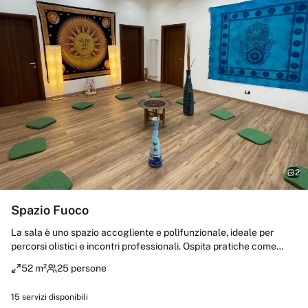
2
Spazio Fuoco
La sala è uno spazio accogliente e polifunzionale, ideale per
percorsi olistici e incontri professionali. Ospita pratiche come
omeopatia, agopuntura, yoga, aromaterapia, ayurveda,
52 m²
25 persone
fitoterapia, osteopatia, medicina tradizionale cinese e shiatsu.
Può accogliere fino a 15 persone per attività olistiche e fino a 25
15
servizi disponibili
persone sedute per riunioni, meeting o conferenze, offrendo un