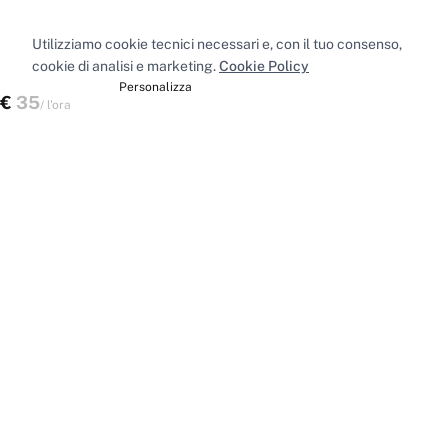
Utilizziamo cookie tecnici necessari e, con il tuo consenso,
cookie di analisi e marketing.
Cookie Policy
Accetta tutti
Personalizza
€
35
Scegli uno spazio
/
l'ora
Spazi nelle principali città
Sale riunioni
Milano
·
Sale riunioni
Roma
·
Sale riunioni
Torino
·
Sale riunioni
Napoli
·
Tutte le sale riunioni
Uffici privati
Milano
·
Uffici privati
Roma
·
Uffici privati
Torino
·
Uffici privati
Napoli
·
Tutti gli uffici privati
Sale conferenze
Milano
·
Sale conferenze
Roma
·
Sale conferenze
Torino
·
Sale conferenze
Napoli
·
Tutte le sale conferenze
Coworking
Milano
·
Coworking
Roma
·
Coworking
Torino
·