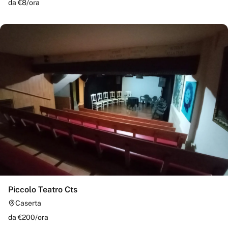
da €
8
/
ora
Piccolo Teatro Cts
Caserta
da €
200
/
ora