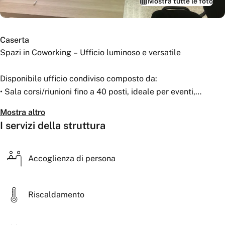
Mostra tutte le foto
Caserta
Spazi in Coworking – Ufficio luminoso e versatile
Disponibile ufficio condiviso composto da:
• Sala corsi/riunioni fino a 40 posti, ideale per eventi,
workshop e meeting.
Mostra altro
• Saletta privata per consulenze riservate.
I servizi della struttura
• Open space per relax o networking.
• Balcone soleggiato fronte strada.
• Bagno dedicato.
Accoglienza di persona
Ambienti moderni e confortevoli, perfetti per professionisti e
Riscaldamento
piccoli team.