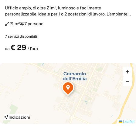
Ufficio ampio, di oltre 21m², luminoso e facilmente
personalizzabile, ideale per 1 o 2 postazioni di lavoro. L’ambiente è
arredato con scrivania operativa e sedia direzionale, ed è
21 m²
7 persone
completato da armadi ad ante su entrambi i lati. Le ampie finestre
garantiscono un’ottima illuminazione naturale e aerazione.
7
servizi disponibili
Ambiente perfetto per attività amministrative, commerciali o
consulenziali.
€
29
Prenota
da
/ l'ora
Indicazioni
Leaflet