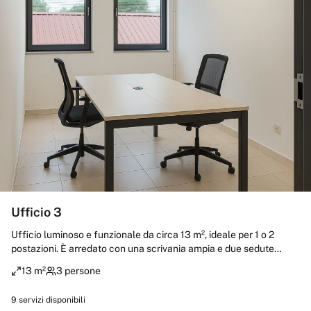
Ufficio 3
Ufficio luminoso e funzionale da circa 13 m², ideale per 1 o 2
postazioni. È arredato con una scrivania ampia e due sedute
operative, pavimento e pareti neutre che lo rendono facilmente
13 m²
3 persone
personalizzabile. Dispone di due finestre che garantiscono luce
naturale e aerazione, climatizzatore a parete e illuminazione
9
servizi disponibili
lineare a soffitto; sul lato destro è presente un’ampia parete