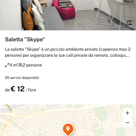
4
Saletta "Skype"
La saletta "Skype" è un piccolo ambiente privato (capienza max 2
persone) per organizzare le tue call private da remoto, colloqui,
consulenze, esami o qualsiasi altra attività che richieda un
4 m²
2 persone
elevato livello di privacy, in un ambiente acusticamente
controllato.
20
servizi disponibili
€
12
Prenota
da
/ l'ora