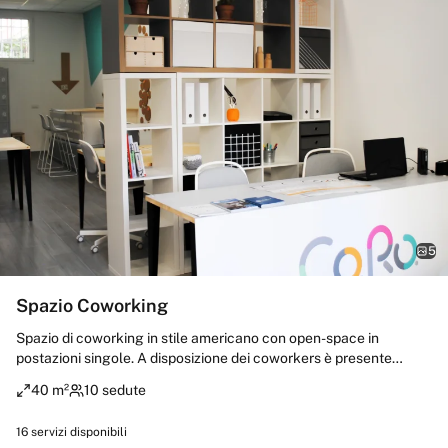
5
Spazio Coworking
Spazio di coworking in stile americano con open-space in
postazioni singole. A disposizione dei coworkers è presente
un'area relax con microonde, frigorifero, macchina caffe,
40 m²
10 sedute
bollitore et Hai un’esigenza particolare? Non esitare a chiedere il
nostro supporto. Costruiremo una tariffa personalizzata per te!
16
servizi disponibili