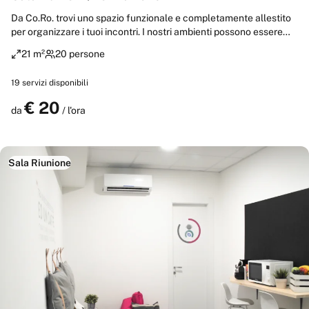
Da Co.Ro. trovi uno spazio funzionale e completamente allestito
per organizzare i tuoi incontri. I nostri ambienti possono essere
utilizzati per corsi di formazione, eventi e come spazi espositivi!
21 m²
20 persone
La sala riunioni è dotata di area relax adiacente con microonde,
frigorifero, macchina del caffè, bollitore, ecc Trovi inoltre
19
servizi disponibili
ricambio e condizionamento aria, videoproiezione e impianto di
diffusione sonora in un ambiente acusticamente controllato.
€
20
Prenota
da
/ l'ora
Sala Riunione