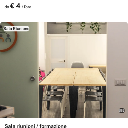
€
4
Prenota
da
/ l'ora
Sala Riunione
9
Sala riunioni / formazione