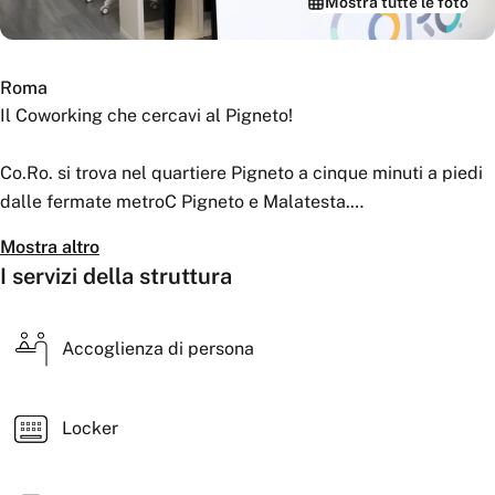
Mostra tutte le foto
Roma
Il Coworking che cercavi al Pigneto!
Co.Ro. si trova nel quartiere Pigneto a cinque minuti a piedi
dalle fermate metroC Pigneto e Malatesta.
Facilmente raggiungibile anche da Casilina e Prenestina.
Mostra altro
I servizi della struttura
Co.Ro. nasce dalla volontà di condivisione di spazi e idee tra
persone provenienti da percorsi differenti, nell’ottica
dell’arricchimento e dell’evoluzione personale e collettiva.
Accoglienza di persona
Co.Ro. vuole essere uno spazio a disposizione del quartiere
e della città in cui poter sviluppare iniziative.
Locker
Nei nostri anni di attività abbiamo sviluppato e dato spazio
ad iniziative di ogni tipo.