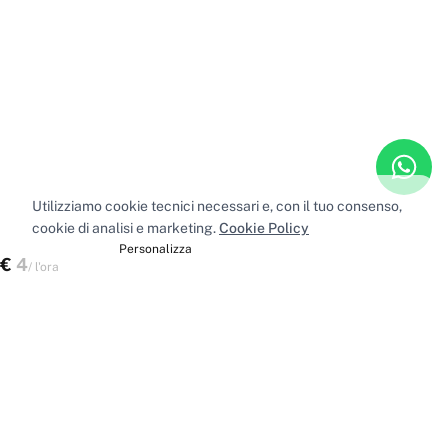
Utilizziamo cookie tecnici necessari e, con il tuo consenso,
cookie di analisi e marketing.
Cookie Policy
Accetta tutti
Personalizza
€
4
Scegli uno spazio
/
l'ora
Spazi nelle principali città