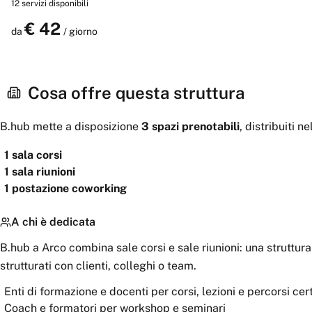
12
servizi disponibili
richiesta sono disponibili stampante, sale meeting, monitor
27" e armadietto privato.
€
42
Prenota
da
/ giorno
Cosa offre questa struttura
B.hub
mette a disposizione
3
spazi
prenotabili
, distribuiti n
1
sala corsi
1
sala riunioni
1
postazione coworking
A chi è dedicata
B.hub a Arco combina sale corsi e sale riunioni: una struttur
strutturati con clienti, colleghi o team.
Enti di formazione e docenti per corsi, lezioni e percorsi cert
Coach e formatori per workshop e seminari