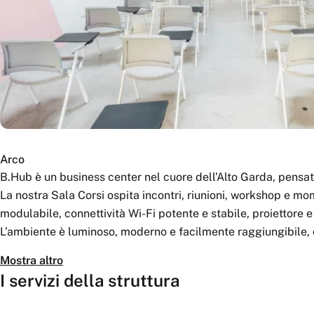
Arco
B.Hub è un business center nel cuore dell’Alto Garda, pensato 
La nostra Sala Corsi ospita incontri, riunioni, workshop e mo
modulabile, connettività Wi-Fi potente e stabile, proiettore
L’ambiente è luminoso, moderno e facilmente raggiungibile,
B.Hub ai piani superiori offre anche uffici privati e postazion
Mostra altro
Un luogo professionale ma accogliente, dove nascono connessi
I servizi della struttura
Garda Trentino.