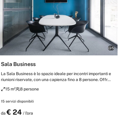
5
Sala Business
La Sala Business è lo spazio ideale per incontri importanti e
riunioni riservate, con una capienza fino a 8 persone. Offre
un ambiente professionale, curato e confortevole. È dotata
15 m²
8 persone
di connessione in fibra tramite Wi-Fi e di una Smart TV da
65” con cavo HDMI, garantendo supporto tecnologico per
15
servizi disponibili
presentazioni, video call e momenti decisionali.
€
24
Prenota
da
/ l'ora