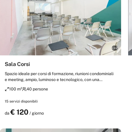
2
Sala Corsi
Spazio ideale per corsi di formazione, riunioni condominiali
e meeting, ampio, luminoso e tecnologico, con una
capienza fino a 40 persone in 100 m². La Sala Corsi è
100 m²
40 persone
dotata di connessione in fibra Wi-Fi, videoproiettore,
lavagna a fogli mobili, tavolo e 25 sedute con tavoletta
15
servizi disponibili
ripiegabile, offrendo un ambiente attrezzato e confortevole
per ogni esigenza professionale.
€
120
Prenota
da
/ giorno