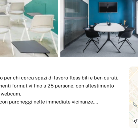
per chi cerca spazi di lavoro flessibili e ben curati.
menti formativi fino a 25 persone, con allestimento
 e webcam.
 con parcheggi nelle immediate vicinanze.
i coworking.
oni e idee, immerso tra il verde e l’energia del