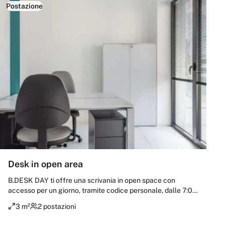
Postazione
Desk in open area
B.DESK DAY ti offre una scrivania in open space con
accesso per un giorno, tramite codice personale, dalle 7:00
alle 23:00. Include connessione Wi-Fi, utilizzo della Coffee
3 m²
2 postazioni
Room con distributori e microonde, oltre a corrente,
riscaldamento, aria condizionata, servizi igienici e pulizia. Su