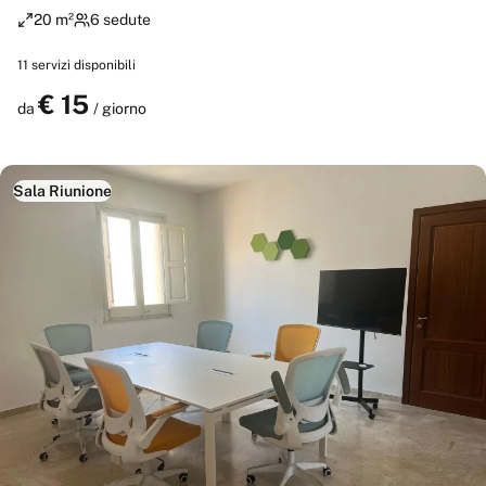
20 m²
6 sedute
11
servizi disponibili
€
15
Prenota
da
/ giorno
Sala Riunione