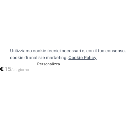
Utilizziamo cookie tecnici necessari e, con il tuo consenso,
cookie di analisi e marketing.
Cookie Policy
Accetta tutti
Personalizza
€
15
Scegli uno spazio
/
al giorno
Spazi nelle principali città
Sale riunioni
Milano
·
Sale riunioni
Roma
·
Sale riunioni
Torino
·
Sale riunioni
Napoli
·
Tutte le sale riunioni