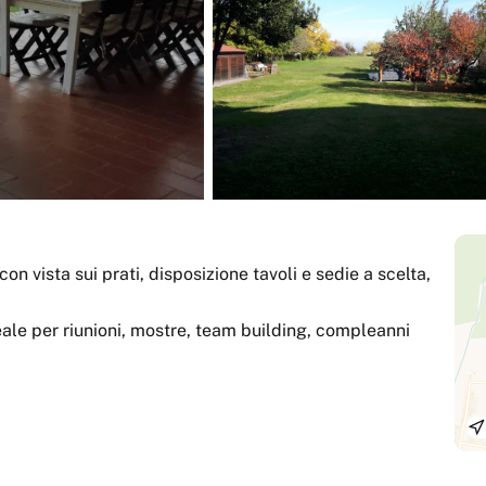
n vista sui prati, disposizione tavoli e sedie a scelta,
ale per riunioni, mostre, team building, compleanni
fresco su intonaco-mosaico-tessitura-bassorilievo-
o su metallo.