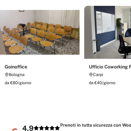
Goinoffice
Ufficio Coworking 
Bologna
Carpi
da €
80
/
giorno
da €
40
/
giorno
Prenoti in tutta sicurezza con Wo
4,9