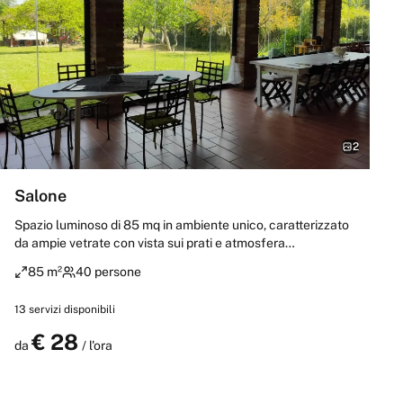
2
Salone
Spazio luminoso di 85 mq in ambiente unico, caratterizzato
da ampie vetrate con vista sui prati e atmosfera
accogliente. La disposizione di tavoli e sedie è
85 m²
40 persone
personalizzabile, con disponibilità fino a 50 posti a sedere.
Dotato di Wi-Fi, parcheggio, uscite di emergenza e servizio
13
servizi disponibili
di accoglienza in presenza. Ideale per riunioni, mostre, team
building, eventi creativi e compleanni.
€
28
Prenota
da
/ l'ora