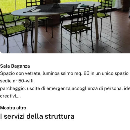
Sala Baganza
Spazio con vetrate, luminosissimo mq. 85 in un unico spazio co
sedie nr 50-wifi
parcheggio, uscite di emergenza,accoglienza di persona. ide
creativi.
Presso Arcadia vegeterian Home restaurant- Laboratori di Af
Mostra altro
carta a mano-linoleografia e stampa-costruzione libri- sbalz
I servizi della struttura
Costo spazi € 28 orari
per Home restaurant e laboratori costi su richiesta