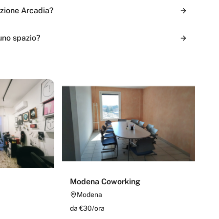
azione Arcadia?
uno spazio?
Modena Coworking
Modena
da €
30
/
ora