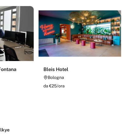
Fontana
Bleis Hotel
Bologna
da €
25
/
ora
olkye