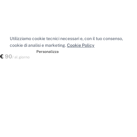
Utilizziamo cookie tecnici necessari e, con il tuo consenso,
cookie di analisi e marketing.
Cookie Policy
Accetta tutti
Personalizza
€
90
Scegli uno spazio
/
al giorno
Spazi nelle principali città
Sale riunioni
Milano
·
Sale riunioni
Roma
·
Sale riunioni
Torino
·
Sale riunioni
Napoli
·
Tutte le sale riunioni
Uffici privati
Milano
·
Uffici privati
Roma
·
Uffici privati
Torino
·
Uffici privati
Napoli
·
Tutti gli uffici privati