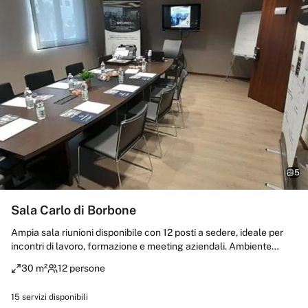
5
Sala Carlo di Borbone
Ampia sala riunioni disponibile con 12 posti a sedere, ideale per
incontri di lavoro, formazione e meeting aziendali. Ambiente
attrezzato con Wi-Fi ad alta velocità e lavagna per presentazioni
30 m²
12 persone
e brainstorming. Spazio funzionale e riservato, pensato per
garantire comfort e produttività durante ogni riunione.
15
servizi disponibili