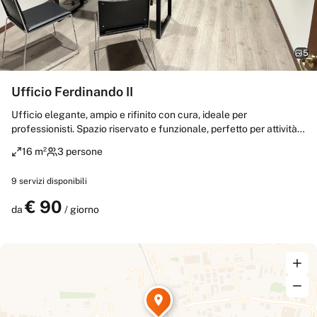
5
Ufficio Ferdinando II
Ufficio elegante, ampio e rifinito con cura, ideale per
professionisti. Spazio riservato e funzionale, perfetto per attività
di lavoro e ricevimento clienti fino a un massimo di 3 persone.
16 m²
3 persone
Ambiente rappresentativo, confortevole e adatto a incontri privati
in un contesto professionale.
9
servizi disponibili
€
90
Prenota
da
/ giorno