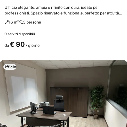
Ufficio elegante, ampio e rifinito con cura, ideale per
professionisti. Spazio riservato e funzionale, perfetto per attività
di lavoro e ricevimento clienti fino a un massimo di 3 persone.
16 m²
3 persone
Ambiente rappresentativo, confortevole e adatto a incontri privati
in un contesto professionale.
9
servizi disponibili
€
90
Prenota
da
/ giorno
Ufficio