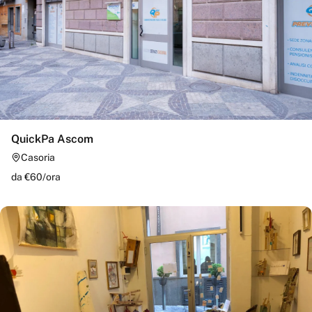
QuickPa Ascom
Casoria
da €
60
/
ora