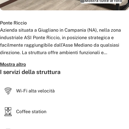
Mostra tutte le foto
Ponte Riccio
Azienda situata a Giugliano in Campania (NA), nella zona
industriale ASI Ponte Riccio, in posizione strategica e
facilmente raggiungibile dall’Asse Mediano da qualsiasi
direzione. La struttura offre ambienti funzionali e
professionali, con a disposizione una sala riunioni e due
Mostra altro
uffici privati, ideali per attività direzionali, incontri di lavoro e
I servizi della struttura
operatività aziendale. Soluzione comoda e ben collegata,
perfetta per imprese che necessitano di spazi organizzati in
un contesto produttivo.
Wi-Fi alta velocità
Coffee station