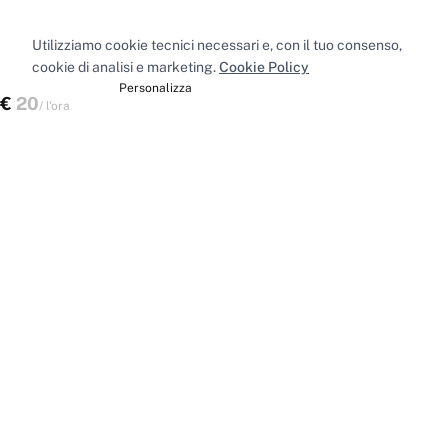
Utilizziamo cookie tecnici necessari e, con il tuo consenso,
cookie di analisi e marketing.
Cookie Policy
Accetta tutti
Personalizza
€
20
Verifica disponibilità
/
l'ora
Spazi nelle principali città
Sale riunioni
Milano
·
Sale riunioni
Roma
·
Sale riunioni
Torino
·
Sale riunioni
Napoli
·
Tutte le sale riunioni
Uffici privati
Milano
·
Uffici privati
Roma
·
Uffici privati
Torino
·
Uffici privati
Napoli
·
Tutti gli uffici privati
Sale conferenze
Milano
·
Sale conferenze
Roma
·
Sale conferenze
Torino
·
Sale conferenze
Napoli
·
Tutte le sale conferenze
Coworking
Milano
·
Coworking
Roma
·
Coworking
Torino
·