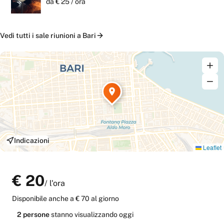
da €
25
/
ora
Vedi tutti i
sale riunioni
a
Bari
Indicazioni
Leaflet
€
20
/
l'ora
Disponibile anche
a € 70 al giorno
2
persone
stanno
visualizzando oggi