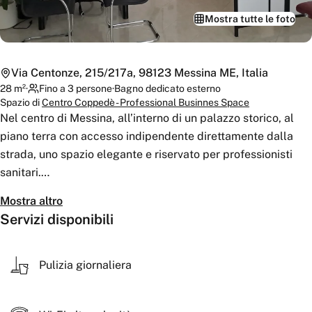
Mostra tutte le foto
Via Centonze, 215/217a, 98123 Messina ME, Italia
28
m²
·
Fino a 3 persone
·
Bagno
dedicato esterno
Spazio di
Centro Coppedè - Professional Businnes Space
Nel centro di Messina, all’interno di un palazzo storico, al
piano terra con accesso indipendente direttamente dalla
strada, uno spazio elegante e riservato per professionisti
sanitari.
Mostra altro
Disponibile anche con lettino professionale, Separè,
Servizi disponibili
lavandino e accessori dedicati, ideale per consulenze e
visite per medici specialisti e Medici di Medicina Generale.
Pulizia giornaliera