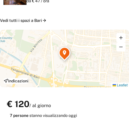
da €
47
/
ora
Vedi tutti i
spazi
a
Bari
Indicazioni
Leaflet
€
120
/
al giorno
7
persone
stanno
visualizzando oggi