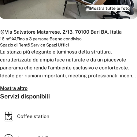
Mostra tutte le foto
Via Salvatore Matarrese, 2/13, 70100 Bari BA, Italia
16
m²
·
Fino a 3 persone
·
Bagno
condiviso
Spazio di
Rent&Service Spazi Uffici
La stanza più elegante e luminosa della struttura,
caratterizzata da ampia luce naturale e da un piacevole
panorama che rende l’ambiente esclusivo e confortevole.
Ideale per riunioni importanti, meeting professionali, incontri
con clienti o attività di lavoro condiviso in uno spazio
Mostra altro
moderno e rappresentativo.
Servizi disponibili
Coffee station