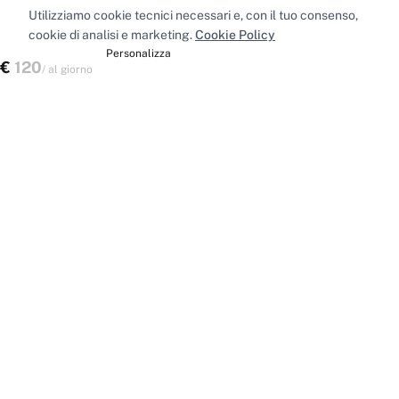
Utilizziamo cookie tecnici necessari e, con il tuo consenso,
cookie di analisi e marketing.
Cookie Policy
Accetta tutti
Personalizza
€
120
Verifica disponibilità
/
al giorno
Spazi nelle principali città
Sale riunioni
Milano
·
Sale riunioni
Roma
·
Sale riunioni
Torino
·
Sale riunioni
Napoli
·
Tutte le sale riunioni
Uffici privati
Milano
·
Uffici privati
Roma
·
Uffici privati
Torino
·
Uffici privati
Napoli
·
Tutti gli uffici privati
Sale conferenze
Milano
·
Sale conferenze
Roma
·
Sale conferenze
Torino
·
Sale conferenze
Napoli
·
Tutte le sale conferenze
Coworking
Milano
·
Coworking
Roma
·
Coworking
Torino
·
Coworking
Napoli
·
Tutti i coworking