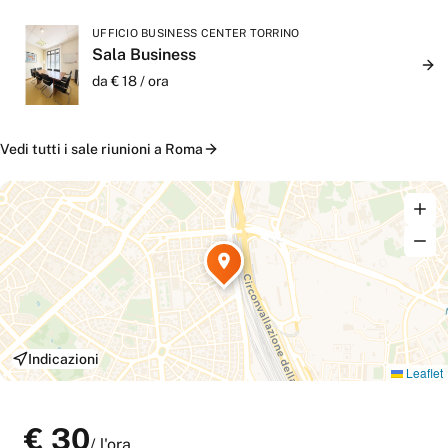
UFFICIO BUSINESS CENTER TORRINO
Sala Business
da €
18
/
ora
Vedi tutti i
sale riunioni
a
Roma
Indicazioni
Leaflet
€
30
/
l'ora