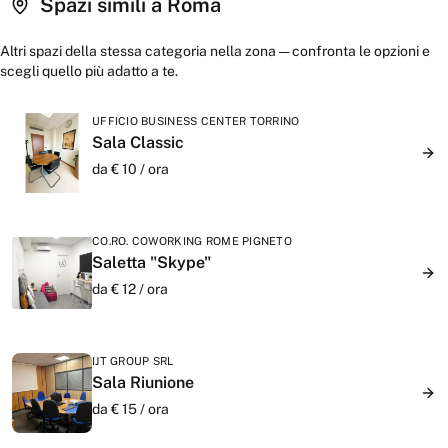
Spazi simili a
Roma
Altri spazi della stessa categoria nella zona — confronta le opzioni e
scegli quello più adatto a te.
UFFICIO BUSINESS CENTER TORRINO
Sala Classic
da €
10
/
ora
CO.RO. COWORKING ROME PIGNETO
Saletta "Skype"
da €
12
/
ora
IJT GROUP SRL
Sala Riunione
da €
15
/
ora