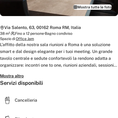
Mostra tutte le foto
Via Salento, 63, 00162 Roma RM, Italia
38
m²
·
Fino a 12 persone
·
Bagno
condiviso
Spazio di
Office Jam
L’affitto della nostra sala riunioni a Roma è una soluzione
smart e dal design elegante per i tuoi meeting. Un grande
tavolo centrale e sedute confortevoli la rendono adatta a
organizzare: incontri one to one, riunioni aziendali, sessioni
di brainstorming, webinar. La capacità della nostra sala
Mostra altro
riunioni è di un massimo di 12 persone.
Servizi disponibili
Cancelleria