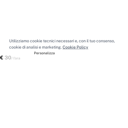
Utilizziamo cookie tecnici necessari e, con il tuo consenso,
cookie di analisi e marketing.
Cookie Policy
Accetta tutti
Personalizza
€
30
Verifica disponibilità
/
l'ora
Spazi nelle principali città
Sale riunioni
Milano
·
Sale riunioni
Roma
·
Sale riunioni
Torino
·
Sale riunioni
Napoli
·
Tutte le sale riunioni
Uffici privati
Milano
·
Uffici privati
Roma
·
Uffici privati
Torino
·